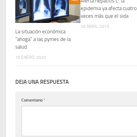
Alerta hepatitis C: la
epidemia ya afecta cuatro
veces más que el sida
29 ABRIL, 2015
La situación económica
“ahoga” a las pymes de la
salud
10 ENERO, 2020
DEJA UNA RESPUESTA
Comentario
*