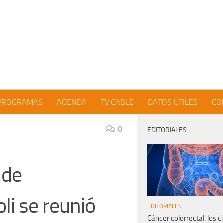
PROGRAMAS
AGENDA
TV CABLE
DATOS ÚTILES
CO
0
EDITORIALES
 de
li se reunió
EDITORIALES
Cáncer colorrectal: los c