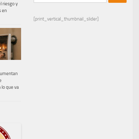
 riesgo y
s en
[print_vertical_thumbnail_slider]
aumentan
e
 lo que va