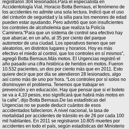
registraron 304 lesionados.Para el especialista en
Accidentología Vial, Horacio Botta Bernaus, el fenómeno de
los accidentes no admite una sola lectura. Indicó que el uso
del cinturón de seguridad y la silla para los menores de edad
pueden estar ayudando. Pero advirtió que son insuficientes
los controles de alcoholemia que realiza la Policía
Caminera.“Para que un sistema de control sea efectivo hay
que abarcar, en un año, al 35 por ciento del parque
automotor de una ciudad. Los operativos tienen que ser
aleatorios, en distintos lugares y horarios. Hoy es más
efectivo el miedo al control, que los controles en sí mismos”,
agregó Botta Bernaus.Más motos. El Urgencias registró el
año pasado una cifra histórica de heridos en motos. Fueron
10.532 pacientes, un dos por ciento más que en 2011. Esto
quiere decir que por día se atendieron 28 lesionados, algo
así como más de uno por hora. “Los controles por sí solos no
disminuyen el problema. Tenemos que trabajar en
prevención y en educación. Hay que pensar que si el boleto
se va a 4,10 pesos, eso significará que habrá más motos en
la calle”, dijo Botta Bernaus.De las estadísticas del
Urgencias no se puede deducir cuántos de esos
accidentados fallecieron. A nivel nacional, la tasa de
mortalidad por accidentes de tránsito es de 26 por cada 100
mil habitantes. En 2011 se registraron 10.805 muertes por
accidentes en todo el país, según estadísticas del Ministerio