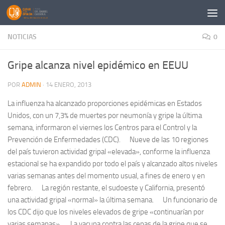
Saltar al contenido
NOTICIAS
0
Gripe alcanza nivel epidémico en EEUU
POR
ADMIN
·
14 ENERO, 2013
La influenza ha alcanzado proporciones epidémicas en Estados
Unidos, con un 7,3% de muertes por neumonía y gripe la última
semana, informaron el viernes los Centros para el Control y la
Prevención de Enfermedades (CDC). Nueve de las 10 regiones
del país tuvieron actividad gripal «elevada», conforme la influenza
estacional se ha expandido por todo el país y alcanzado altos niveles
varias semanas antes del momento usual, a fines de enero y en
febrero. La región restante, el sudoeste y California, presentó
una actividad gripal «normal» la última semana. Un funcionario de
los CDC dijo que los niveles elevados de gripe «continuarían por
varias semanas». La vacuna contra las cepas de la gripe que se