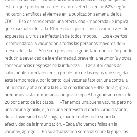
estima que predominarán este año es efectiva en un 62%, según
indicaron científicos el viernes en la publicación semanal de los
CDC. Eso es considerado una efectividad «moderada» e implica
que casi cuatro de cada 10 personas que reciben la vacuna y están
expuestas al virus se infectarán de todos modos. Los expertos
recomendaron la vacunación a todas las personas mayores de 6
meses de vida. Aún si no previene la gripe, la inmunización puede
reducir la severidad de la enfermedad, prevenir la neumonía y otras
consecuencias riesgosas de la influenza. Las autoridades de
salud pública acertaron en su pronóstico de las cepas que surgirían
esta temporada y, por lo tanto, qué vacunas fabricar: una contra la
influenza A y otra contra la B. Una cepa llamada H3N2 de la gripe A
predomina esta temporada, aunque la cepa B ha generado cerca del
20 por ciento de los casos. »Tenemos una buena vacuna, pero no
una vacuna genial», dijo en una entrevista el doctor Arnold Monto,
de la Universidad de Michigan, coautor del estudio sobre la
efectividad de la inmunización. «Cada año vemos fallas en la
vacuna», agregó. En su actualización semanal sobre la gripe, los