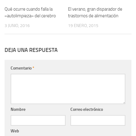
Qué ocurre cuando falla la
0
El verano, gran disparador de
0
«autolimpieza» del cerebro
trastornos de alimentación
3 JUNIO, 2016
19 ENERO, 2015
DEJA UNA RESPUESTA
Comentario
*
Nombre
Correo electrónico
Web