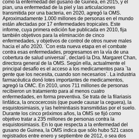
como la enfermedad del gusano de Guinea, en 2015, y el
pian, una enfermedad de la piel y las articulaciones
transmitida por una bacteria, en 2020, agregó la OMS.
Aproximadamente 1.000 millones de personas en el mundo
están afectadas por 17 enfermedades tropicales. Este
informe, cuya primera edición fue publicada en 2010, fija
también objetivos para la eliminación de cinco
enfermedades, y objetivos de control de otros nueve males
hacia el año 2020. `Con esta nueva etapa en el combate
contra esas enfermedades, progresamos en la vía de una
cobertura de salud universal`, declaró la Dra. Margaret Chan,
directora general de la OMS. Según ella, actualmente el
principal desafío es el acceso a los medicamentos para `la
gente que los necesita, cuando son necesarios`. La industria
farmacéutica donó lotes importantes de medicamentos,
agregó la OMC. En 2010, unos 711 millones de personas
recibieron un tratamiento para al menos cuatro
enfermedades, en forma preventiva. Se trata de la filariasis
linfática, la oncocercosis (que puede causar la ceguera), la
esquistosimiasis, y las helmintiasis transmitidas por el suelo.
Durante los cinco próximos años, la OMS se fijó como
objetivo tratar a 235 millones de personas contra la
esquistosimiasis. En lo que respecta a la enfermedad del
gusano de Guinea, la OMS indica que sólo hubo 521 casos
registrados entre enero y septiembre de 2012, o sea dos