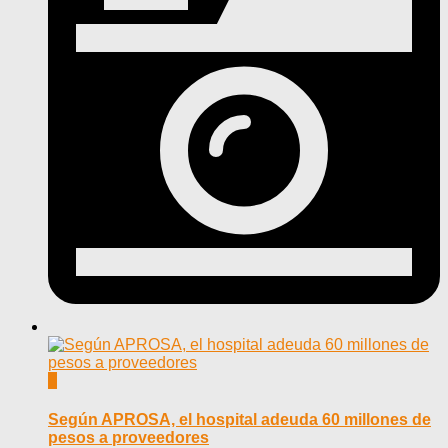
0
Según APROSA, el hospital adeuda 60 millones de
pesos a proveedores