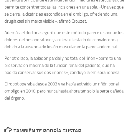
La ventaja principal de esta intervención inédita es estética, ya que
permite concentrar todas las incisiones en una sola. «Una vez que
se cierra, la cicatriz es escondida en el ombligo, ofreciendo una
cirugía casi sin marca visible», afirmó Crouzet.
Además, el doctor aseguró que este método parece disminuir los
dolores del posoperatorio y acelera el estado de convalecencia,
debido a la ausencia de lesión muscular en la pared abdominal.
Por otro lado, la ablación parcial y no total del riñón «permite una
preservación máxima de la función renal del paciente, que ha
podido conservar sus dos riñones», concluyó la emisora lionesa.
El robot operaba desde 2003 y ya había extraído un riñón por el
ombligo en 2010, pero nunca hasta ahora tan solo la parte dañada
del órgano.
TAMBIÉN TE PODRÍA GUSTAR...