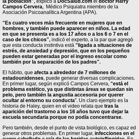
la población
”,
explicó a
DocSalud.com
el
doctor Harry
Campos Cervera,
Médico Psiquiatra miembro de la
Asociación Psicoanalítica Argentina (APA).
“Es cuatro veces más frecuente en mujeres que en
hombres, y también puede aparecer en niños. La edad
en que se presenta es a los 17 años o a los 6 o 7 en el
caso de los chicos”,
indicó el experto, a la par que agregó
que esta conducta instintiva está
“ligada a situaciones de
estrés, de ansiedad y depresión, que en los pequeños
pueden estar generadas por el ingreso escolar como
también por la separación de los padres”.
El hábito, que
afecta a alrededor de 7 millones de
estadounidenses
, puede generar diversas complicaciones.
En primer lugar, según explicó Campos Cervera,
“
está el
problema estético, ya que distintas áreas se quedan sin
pelo, pero también
la angustia accesoria por querer
ocultar al entorno su conducta
”. Un claro ejemplo es la
historia de Haley, quien en el video relata que
tras la
aparición del trastorno a los 16 años tuvo que dejar la
escuela secundaria porque no podía concentrarse.
Pero también, desde el punto de vista biológico, es capaz ed
generar otros problemas. En primer lugar,
infecciones en el
cuero cabelludo a raíz de las heridas autoinflingidas
.
En