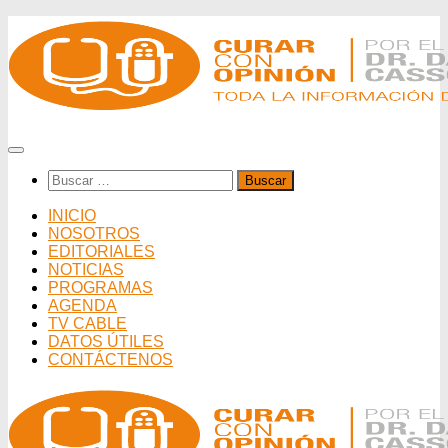
Saltar
al
contenido
Buscar:
INICIO
NOSOTROS
EDITORIALES
NOTICIAS
PROGRAMAS
AGENDA
TV CABLE
DATOS ÚTILES
CONTÁCTENOS