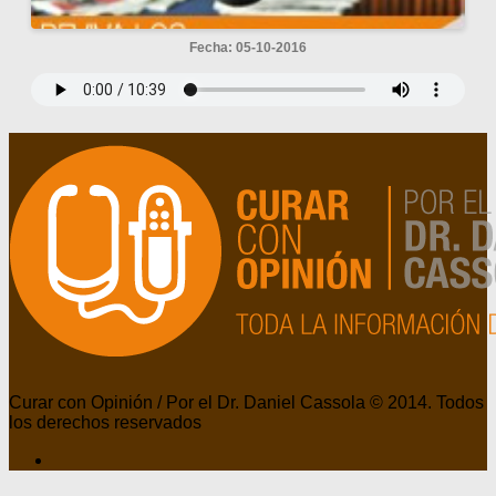
Fecha: 05-10-2016
Curar con Opinión / Por el Dr. Daniel Cassola © 2014. Todos
los derechos reservados