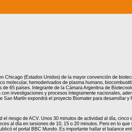
n Chicago (Estados Unidos) de la mayor convención de biotecnol
stico molecular, hemoderivados de plasma humano, biocombustibl
de 65 países. Integrante de la Cámara Argentina de Biotecnolo
as con investigaciones y procesos íntegramente nacionales, ad
n Martín expondrá el proyecto Biomater para desarrollar y fab
 el riesgo de ACV. Unos 30 minutos de actividad al día, cinco d
eces al día en sesiones de 10, 15 o 20 minutos. Pero en lo que se
blicó el portal BBC Mundo. Es importante hallar el balance entre