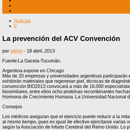
TV CABLE
DATOS ÚTILES
CONTÁCTENOS
Noticias
0
La prevención del ACV Convención
por
admin
·
18 abril, 2013
Fuente:La Gaceta-Tucumán.
Argentina expone en Chicago
Más de 20 empresas y universidades argentinas participarán e
exhibirán materiales que regeneran piel, técnicas de diagnó
convención BIO2013 convocará a más de 16.000 especialistas 
biosimilares, entre ellos ocho proteínas recombinantes hech
Hormona de Crecimiento Humana. La Universidad Nacional de Sa
Consejos
Los médicos aseguran que el ejercicio puede reducir a la mitad
al mismo tiempo, pues es igual de efectivo ejercitarse varias v
según la Asociación de Infarto Cerebral del Reino Unido. Lo pu