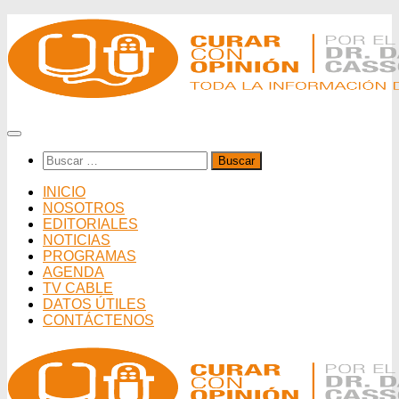
Saltar
al
contenido
Buscar:
INICIO
NOSOTROS
EDITORIALES
NOTICIAS
PROGRAMAS
AGENDA
TV CABLE
DATOS ÚTILES
CONTÁCTENOS