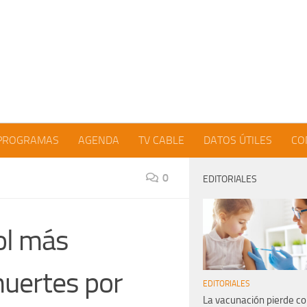
PROGRAMAS
AGENDA
TV CABLE
DATOS ÚTILES
CO
0
EDITORIALES
ol más
uertes por
EDITORIALES
La vacunación pierde co