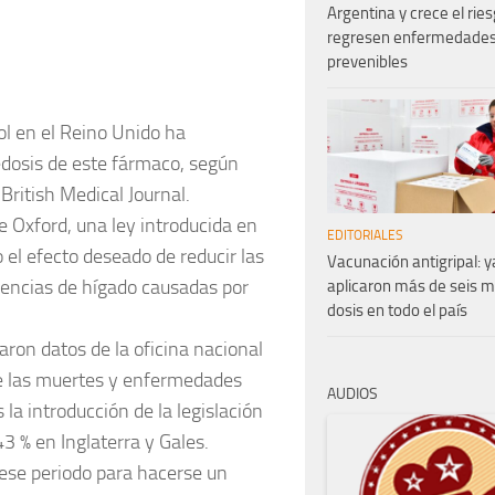
Argentina y crece el rie
regresen enfermedade
prevenibles
l en el Reino Unido ha
edosis de este fármaco, según
British Medical Journal.
e Oxford, una ley introducida en
EDITORIALES
o el efecto deseado de reducir las
Vacunación antigripal: y
lencias de hígado causadas por
aplicaron más de seis m
dosis en todo el país
ron datos de la oficina nacional
bre las muertes y enfermedades
AUDIOS
la introducción de la legislación
3 % en Inglaterra y Gales.
 ese periodo para hacerse un