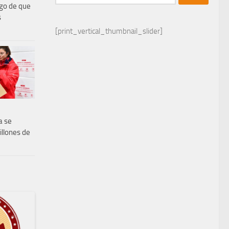
sgo de que
s
[print_vertical_thumbnail_slider]
a se
illones de