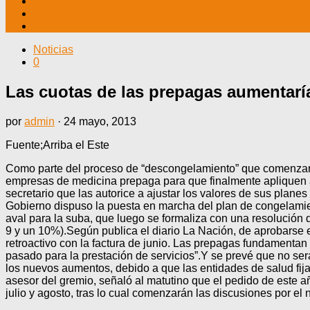
TV CABLE
DATOS ÚTILES
CONTÁCTENOS
Noticias
0
Las cuotas de las prepagas aumentar
por
admin
·
24 mayo, 2013
Fuente;Arriba el Este
Como parte del proceso de “descongelamiento” que comenzará a 
empresas de medicina prepaga para que finalmente apliquen a l
secretario que las autorice a ajustar los valores de sus plane
Gobierno dispuso la puesta en marcha del plan de congelamien
aval para la suba, que luego se formaliza con una resolución
9 y un 10%).Según publica el diario La Nación, de aprobarse 
retroactivo con la factura de junio. Las prepagas fundamenta
pasado para la prestación de servicios”.Y se prevé que no ser
los nuevos aumentos, debido a que las entidades de salud fija
asesor del gremio, señaló al matutino que el pedido de este a
julio y agosto, tras lo cual comenzarán las discusiones por el