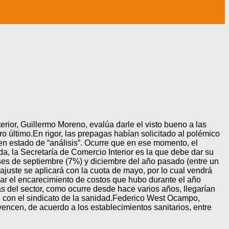
rior, Guillermo Moreno, evalúa darle el visto bueno a las
 último.En rigor, las prepagas habían solicitado al polémico
 en estado de “análisis”. Ocurre que en ese momento, el
, la Secretaría de Comercio Interior es la que debe dar su
eses de septiembre (7%) y diciembre del año pasado (entre un
juste se aplicará con la cuota de mayo, por lo cual vendrá
sar el encarecimiento de costos que hubo durante el año
as del sector, como ocurre desde hace varios años, llegarían
al con el sindicato de la sanidad.Federico West Ocampo,
encen, de acuerdo a los establecimientos sanitarios, entre