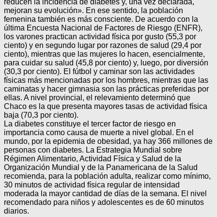
reducen la incidencia de diabetes y, una vez declarada,
mejoran su evolución». En ese sentido, la población
femenina también es más consciente. De acuerdo con la
última Encuesta Nacional de Factores de Riesgo (ENFR),
los varones practican actividad física por gusto (55,3 por
ciento) y en segundo lugar por razones de salud (29,4 por
ciento), mientras que las mujeres lo hacen, esencialmente,
para cuidar su salud (45,8 por ciento) y, luego, por diversión
(30,3 por ciento). El fútbol y caminar son las actividades
físicas más mencionadas por los hombres, mientras que las
caminatas y hacer gimnasia son las prácticas preferidas por
ellas. A nivel provincial, el relevamiento determinó que
Chaco es la que presenta mayores tasas de actividad física
baja (70,3 por ciento).
La diabetes constituye el tercer factor de riesgo en
importancia como causa de muerte a nivel global. En el
mundo, por la epidemia de obesidad, ya hay 366 millones de
personas con diabetes. La Estrategia Mundial sobre
Régimen Alimentario, Actividad Física y Salud de la
Organización Mundial y de la Panamericana de la Salud
recomienda, para la población adulta, realizar como mínimo,
30 minutos de actividad física regular de intensidad
moderada la mayor cantidad de días de la semana. El nivel
recomendado para niños y adolescentes es de 60 minutos
diarios.