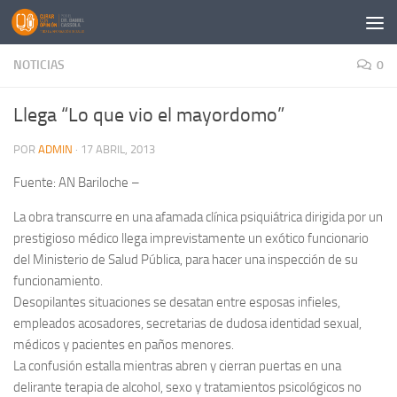
Saltar al contenido
NOTICIAS
0
Llega “Lo que vio el mayordomo”
POR
ADMIN
·
17 ABRIL, 2013
Fuente: AN Bariloche –
La obra transcurre en una afamada clínica psiquiátrica dirigida por un
prestigioso médico llega imprevistamente un exótico funcionario
del Ministerio de Salud Pública, para hacer una inspección de su
funcionamiento.
Desopilantes situaciones se desatan entre esposas infieles,
empleados acosadores, secretarias de dudosa identidad sexual,
médicos y pacientes en paños menores.
La confusión estalla mientras abren y cierran puertas en una
delirante terapia de alcohol, sexo y tratamientos psicológicos no