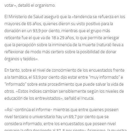
votar», detalló el organismo.
El Ministerio de Salud aseguró que la «tendencia se refuerza en los
mayores de 65 años, quienes dieron su visto positivo para la
donación en un 93,9 por ciento, mientras que el grupo más
reticente fue el que va de 18 a 29 años, lo que permite arriesgar
que la percepción sobre la inminencia de la muerte (natural) lleva a
reflexionar de modo más certero sobre la posibilidad de donar
órganos y tejidos».
En tanto, sobre el nivel de conocimiento de los encuestados frente
a la temática, el 53,9 por ciento dijo estar entre “muy informado” e
“informado” sobre este procedimiento que puede salvar la vida de
otros. «Estos índices cambian sensiblemente según los niveles de
educación de los entrevistados», señaló el Incucai.
«Así -continúa el informe- mientras que entre quienes poseen
nivel terciario o universitario hay un 69,7 por ciento que se
considera informado, entre los encuestados que poseen nivel
primario la cifra desciende al 37, 5 por ciento».Asimismo, la muestra