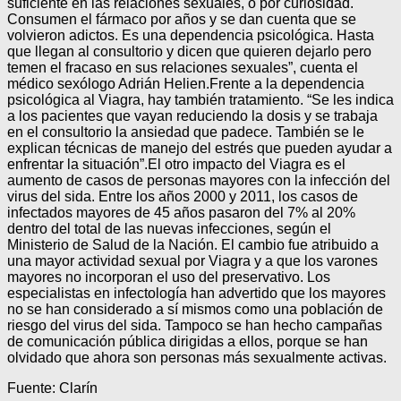
suficiente en las relaciones sexuales, o por curiosidad.
Consumen el fármaco por años y se dan cuenta que se
volvieron adictos. Es una dependencia psicológica. Hasta
que llegan al consultorio y dicen que quieren dejarlo pero
temen el fracaso en sus relaciones sexuales”, cuenta el
médico sexólogo Adrián Helien.Frente a la dependencia
psicológica al Viagra, hay también tratamiento. “Se les indica
a los pacientes que vayan reduciendo la dosis y se trabaja
en el consultorio la ansiedad que padece. También se le
explican técnicas de manejo del estrés que pueden ayudar a
enfrentar la situación”.El otro impacto del Viagra es el
aumento de casos de personas mayores con la infección del
virus del sida. Entre los años 2000 y 2011, los casos de
infectados mayores de 45 años pasaron del 7% al 20%
dentro del total de las nuevas infecciones, según el
Ministerio de Salud de la Nación. El cambio fue atribuido a
una mayor actividad sexual por Viagra y a que los varones
mayores no incorporan el uso del preservativo. Los
especialistas en infectología han advertido que los mayores
no se han considerado a sí mismos como una población de
riesgo del virus del sida. Tampoco se han hecho campañas
de comunicación pública dirigidas a ellos, porque se han
olvidado que ahora son personas más sexualmente activas.
Fuente: Clarín