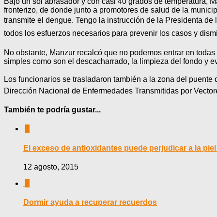
Bajo un sol abrasador y con casi 40 grados de temperatura, Ma
fronterizo, de donde junto a promotores de salud de la munici
transmite el dengue. Tengo la instrucción de la Presidenta de
todos los esfuerzos necesarios para prevenir los casos y dismin
No obstante, Manzur recalcó que no podemos entrar en todas
simples como son el descacharrado, la limpieza del fondo y evi
Los funcionarios se trasladaron también a la zona del puente
Dirección Nacional de Enfermedades Transmitidas por Vectores
También te podría gustar...
0
El exceso de antioxidantes puede perjudicar a la piel
12 agosto, 2015
0
Dormir ayuda a recuperar recuerdos