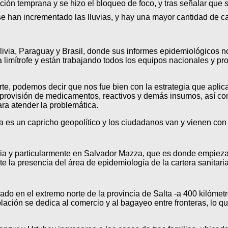
ción temprana y se hizo el bloqueo de foco, y tras señalar que 
e han incrementado las lluvias, y hay una mayor cantidad de ca
via, Paraguay y Brasil, donde sus informes epidemiológicos n
imítrofe y están trabajando todos los equipos nacionales y provi
te, podemos decir que nos fue bien con la estrategia que aplic
a provisión de medicamentos, reactivos y demás insumos, así c
ara atender la problemática.
a es un capricho geopolítico y los ciudadanos van y vienen con t
ncia y particularmente en Salvador Mazza, que es donde empieza
 la presencia del área de epidemiología de la cartera sanitaria 
 en el extremo norte de la provincia de Salta -a 400 kilómetros 
blación se dedica al comercio y al bagayeo entre fronteras, lo 