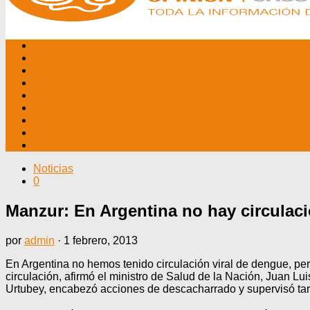
INICIO
NOSOTROS
EDITORIALES
NOTICIAS
PROGRAMAS
AGENDA
TV CABLE
DATOS ÚTILES
CONTÁCTENOS
Noticias
0
Manzur: En Argentina no hay circulaci
por
admin
·
1 febrero, 2013
En Argentina no hemos tenido circulación viral de dengue, p
circulación, afirmó el ministro de Salud de la Nación, Juan L
Urtubey, encabezó acciones de descacharrado y supervisó tarea