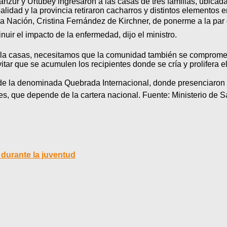
nzur y Urtubey ingresaron a las casas de tres familias, ubicada
palidad y la provincia retiraron cacharros y distintos elemento
 la Nación, Cristina Fernández de Kirchner, de ponerme a la par 
uir el impacto de la enfermedad, dijo el ministro.
 la casas, necesitamos que la comunidad también se compromet
tar que se acumulen los recipientes donde se cría y prolifera e
 de la denominada Quebrada Internacional, donde presenciaron 
, que depende de la cartera nacional. Fuente: Ministerio de S
 durante la juventud