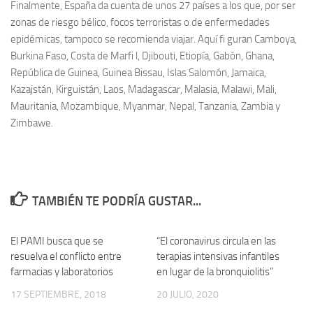
Finalmente, España da cuenta de unos 27 países a los que, por ser
zonas de riesgo bélico, focos terroristas o de enfermedades
epidémicas, tampoco se recomienda viajar. Aquí fi guran Camboya,
Burkina Faso, Costa de Marfi l, Djibouti, Etiopía, Gabón, Ghana,
República de Guinea, Guinea Bissau, Islas Salomón, Jamaica,
Kazajstán, Kirguistán, Laos, Madagascar, Malasia, Malawi, Mali,
Mauritania, Mozambique, Myanmar, Nepal, Tanzania, Zambia y
Zimbawe.
TAMBIÉN TE PODRÍA GUSTAR...
El PAMI busca que se
0
“El coronavirus circula en las
0
resuelva el conflicto entre
terapias intensivas infantiles
farmacias y laboratorios
en lugar de la bronquiolitis”
17 SEPTIEMBRE, 2018
20 JULIO, 2020