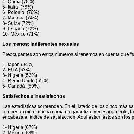
4- China (78%)
5- Italia (76%)
6- Polonia (76%)
7- Malasia (74%)
8- Suiza (72%)
9- España (72%)
10- México (71%)
Los menos
: indiferentes sexuales
Preocupantes son estos números si tenemos en cuenta que “se
1-Japón (34%)
2- EUA (53%)
3- Nigeria (53%)
4- Reino Unido (55%)
5- Canadá (59%)
Satisfechos e insatisfechos
Las estadísticas sorprenden. En el listado de los cinco más sa
romper un mito: mucha cama no garantiza, necesariamente, la f
encabeza el índice de satisfacción. Aquí están, éstos son los
1- Nigeria (67%)
2- México (63%)