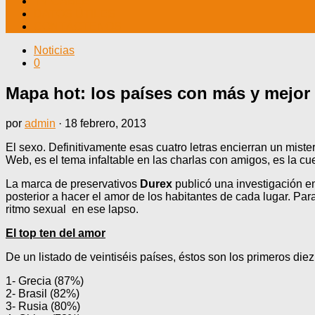
TV CABLE
DATOS ÚTILES
CONTÁCTENOS
Noticias
0
Mapa hot: los países con más y mejor
por
admin
·
18 febrero, 2013
El sexo. Definitivamente esas cuatro letras encierran un mist
Web, es el tema infaltable en las charlas con amigos, es la cu
La marca de preservativos
Durex
publicó una investigación en
posterior a hacer el amor de los habitantes de cada lugar. P
ritmo sexual en ese lapso.
El top ten del amor
De un listado de veintiséis países, éstos son los primeros die
1- Grecia (87%)
2- Brasil (82%)
3- Rusia (80%)