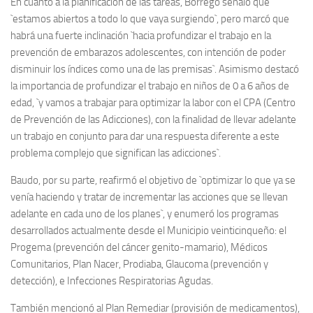
En cuanto a la planificación de las tareas, Borrego señaló que
`estamos abiertos a todo lo que vaya surgiendo`, pero marcó que
habrá una fuerte inclinación `hacia profundizar el trabajo en la
prevención de embarazos adolescentes, con intención de poder
disminuir los índices como una de las premisas`. Asimismo destacó
la importancia de profundizar el trabajo en niños de 0 a 6 años de
edad, `y vamos a trabajar para optimizar la labor con el CPA (Centro
de Prevención de las Adicciones), con la finalidad de llevar adelante
un trabajo en conjunto para dar una respuesta diferente a este
problema complejo que significan las adicciones`.
Baudo, por su parte, reafirmó el objetivo de `optimizar lo que ya se
venía haciendo y tratar de incrementar las acciones que se llevan
adelante en cada uno de los planes`, y enumeró los programas
desarrollados actualmente desde el Municipio veinticinqueño: el
Progema (prevención del cáncer genito-mamario), Médicos
Comunitarios, Plan Nacer, Prodiaba, Glaucoma (prevención y
detección), e Infecciones Respiratorias Agudas.
También mencionó al Plan Remediar (provisión de medicamentos),