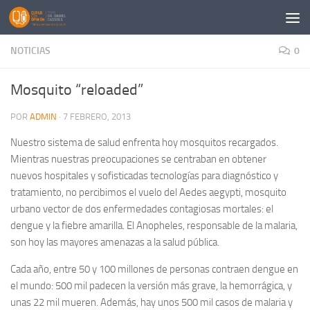
Saltar al contenido
NOTICIAS
0
Mosquito “reloaded”
POR
ADMIN
·
7 FEBRERO, 2013
Nuestro sistema de salud enfrenta hoy mosquitos recargados.
Mientras nuestras preocupaciones se centraban en obtener
nuevos hospitales y sofisticadas tecnologías para diagnóstico y
tratamiento, no percibimos el vuelo del Aedes aegypti, mosquito
urbano vector de dos enfermedades contagiosas mortales: el
dengue y la fiebre amarilla. El Anopheles, responsable de la malaria,
son hoy las mayores amenazas a la salud pública.
Cada año, entre 50 y 100 millones de personas contraen dengue en
el mundo: 500 mil padecen la versión más grave, la hemorrágica, y
unas 22 mil mueren. Además, hay unos 500 mil casos de malaria y