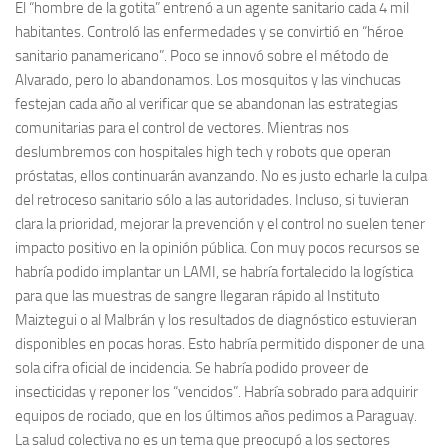
El “hombre de la gotita” entrenó a un agente sanitario cada 4 mil
habitantes. Controló las enfermedades y se convirtió en “héroe
sanitario panamericano”. Poco se innovó sobre el método de
Alvarado, pero lo abandonamos. Los mosquitos y las vinchucas
festejan cada año al verificar que se abandonan las estrategias
comunitarias para el control de vectores. Mientras nos
deslumbremos con hospitales high tech y robots que operan
próstatas, ellos continuarán avanzando. No es justo echarle la culpa
del retroceso sanitario sólo a las autoridades. Incluso, si tuvieran
clara la prioridad, mejorar la prevención y el control no suelen tener
impacto positivo en la opinión pública. Con muy pocos recursos se
habría podido implantar un LAMI, se habría fortalecido la logística
para que las muestras de sangre llegaran rápido al Instituto
Maiztegui o al Malbrán y los resultados de diagnóstico estuvieran
disponibles en pocas horas. Esto habría permitido disponer de una
sola cifra oficial de incidencia. Se habría podido proveer de
insecticidas y reponer los “vencidos”. Habría sobrado para adquirir
equipos de rociado, que en los últimos años pedimos a Paraguay.
La salud colectiva no es un tema que preocupó a los sectores