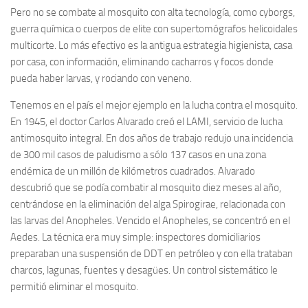
Pero no se combate al mosquito con alta tecnología, como cyborgs,
guerra química o cuerpos de elite con supertomógrafos helicoidales
multicorte. Lo más efectivo es la antigua estrategia higienista, casa
por casa, con información, eliminando cacharros y focos donde
pueda haber larvas, y rociando con veneno.
Tenemos en el país el mejor ejemplo en la lucha contra el mosquito.
En 1945, el doctor Carlos Alvarado creó el LAMI, servicio de lucha
antimosquito integral. En dos años de trabajo redujo una incidencia
de 300 mil casos de paludismo a sólo 137 casos en una zona
endémica de un millón de kilómetros cuadrados. Alvarado
descubrió que se podía combatir al mosquito diez meses al año,
centrándose en la eliminación del alga Spirogirae, relacionada con
las larvas del Anopheles. Vencido el Anopheles, se concentró en el
Aedes. La técnica era muy simple: inspectores domiciliarios
preparaban una suspensión de DDT en petróleo y con ella trataban
charcos, lagunas, fuentes y desagües. Un control sistemático le
permitió eliminar el mosquito.