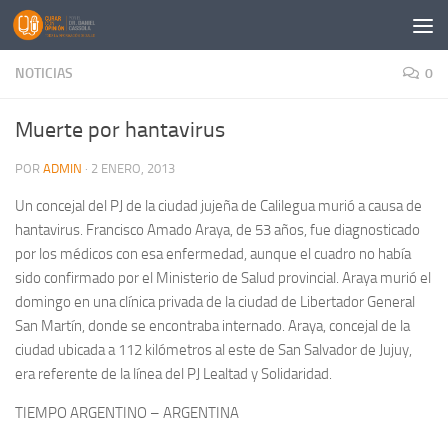
Saltar al contenido
NOTICIAS
0
Muerte por hantavirus
POR
ADMIN
·
2 ENERO, 2013
Un concejal del PJ de la ciudad jujeña de Calilegua murió a causa de
hantavirus. Francisco Amado Araya, de 53 años, fue diagnosticado
por los médicos con esa enfermedad, aunque el cuadro no había
sido confirmado por el Ministerio de Salud provincial. Araya murió el
domingo en una clínica privada de la ciudad de Libertador General
San Martín, donde se encontraba internado. Araya, concejal de la
ciudad ubicada a 112 kilómetros al este de San Salvador de Jujuy,
era referente de la línea del PJ Lealtad y Solidaridad.
TIEMPO ARGENTINO – ARGENTINA