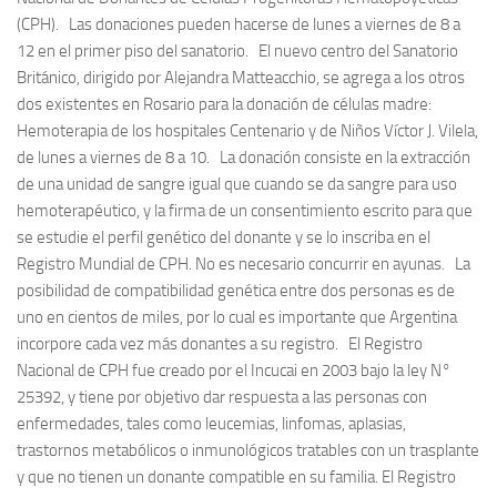
(CPH). Las donaciones pueden hacerse de lunes a viernes de 8 a
12 en el primer piso del sanatorio. El nuevo centro del Sanatorio
Británico, dirigido por Alejandra Matteacchio, se agrega a los otros
dos existentes en Rosario para la donación de células madre:
Hemoterapia de los hospitales Centenario y de Niños Víctor J. Vilela,
de lunes a viernes de 8 a 10. La donación consiste en la extracción
de una unidad de sangre igual que cuando se da sangre para uso
hemoterapéutico, y la firma de un consentimiento escrito para que
se estudie el perfil genético del donante y se lo inscriba en el
Registro Mundial de CPH. No es necesario concurrir en ayunas. La
posibilidad de compatibilidad genética entre dos personas es de
uno en cientos de miles, por lo cual es importante que Argentina
incorpore cada vez más donantes a su registro. El Registro
Nacional de CPH fue creado por el Incucai en 2003 bajo la ley N°
25392, y tiene por objetivo dar respuesta a las personas con
enfermedades, tales como leucemias, linfomas, aplasias,
trastornos metabólicos o inmunológicos tratables con un trasplante
y que no tienen un donante compatible en su familia. El Registro