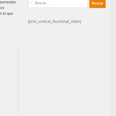
Buscar:
 aumentan
 se
n lo que
[print_vertical_thumbnail_slider]