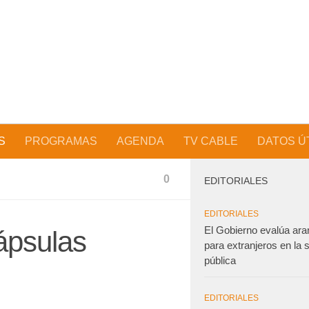
S
PROGRAMAS
AGENDA
TV CABLE
DATOS Ú
0
EDITORIALES
EDITORIALES
El Gobierno evalúa ara
ápsulas
para extranjeros en la 
pública
EDITORIALES