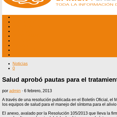
INICIO
NOSOTROS
EDITORIALES
NOTICIAS
PROGRAMAS
AGENDA
TV CABLE
DATOS ÚTILES
CONTÁCTENOS
Noticias
0
Salud aprobó pautas para el tratamien
por
admin
·
6 febrero, 2013
A través de una resolución publicada en el Boletín Oficial, el
los equipos de salud para el manejo del síntoma para el alivio
El anexo, avalado por la Resolución 105/2013 que lleva la fir