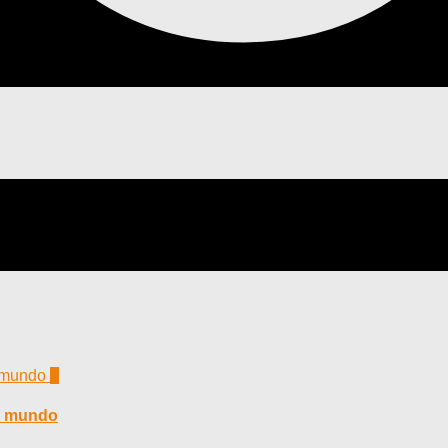
0
l mundo