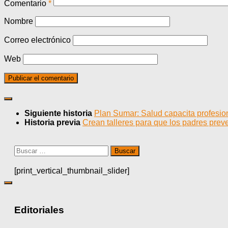
Comentario
*
Nombre
Correo electrónico
Web
Siguiente historia
Plan Sumar: Salud capacita profesio
Historia previa
Crean talleres para que los padres prev
Buscar:
[print_vertical_thumbnail_slider]
Editoriales