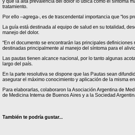
y que la alta prevalencia del dolor lo ubica como el síntoma m
tratamiento.
Por ello –agrega-, es de trascendental importancia que “los pr
La guía está destinada al equipo de salud en su totalidad, de
manejo del dolor.
“En el documento se encontrarán las principales definiciones r
destinadas principalmente al manejo del síntoma para el alivio
Las pautas tienen alcance nacional, por lo tanto algunas acota
largo del país.
En la parte resolutiva se dispone que las Pautas sean difund
asegurar el máximo conocimiento y aplicación de la misma e
Para elaborarlas, colaboraron la Asociación Argentina de Medi
de Medicina Interna de Buenos Aires y a la Sociedad Argent
También te podría gustar...