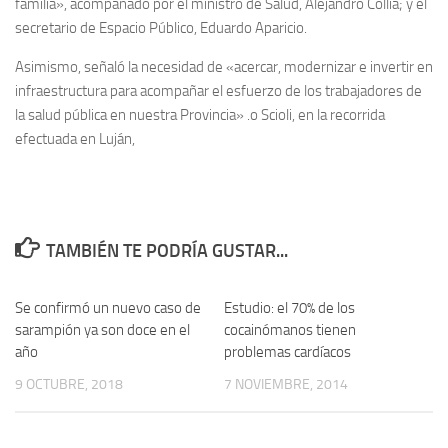
familia», acompañado por el ministro de Salud, Alejandro Collia; y el
secretario de Espacio Público, Eduardo Aparicio.
Asimismo, señaló la necesidad de «acercar, modernizar e invertir en
infraestructura para acompañar el esfuerzo de los trabajadores de
la salud pública en nuestra Provincia» .o Scioli, en la recorrida
efectuada en Luján,
TAMBIÉN TE PODRÍA GUSTAR...
Se confirmó un nuevo caso de
0
Estudio: el 70% de los
0
sarampión ya son doce en el
cocainómanos tienen
año
problemas cardíacos
9 OCTUBRE, 2018
7 NOVIEMBRE, 2014