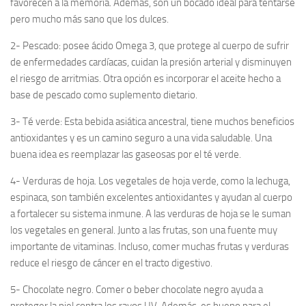
favorecen a la memoria. Además, son un bocado ideal para tentarse
pero mucho más sano que los dulces.
2- Pescado: posee ácido Omega 3, que protege al cuerpo de sufrir
de enfermedades cardíacas, cuidan la presión arterial y disminuyen
el riesgo de arritmias. Otra opción es incorporar el aceite hecho a
base de pescado como suplemento dietario.
3- Té verde: Esta bebida asiática ancestral, tiene muchos beneficios
antioxidantes y es un camino seguro a una vida saludable. Una
buena idea es reemplazar las gaseosas por el té verde.
4- Verduras de hoja. Los vegetales de hoja verde, como la lechuga,
espinaca, son también excelentes antioxidantes y ayudan al cuerpo
a fortalecer su sistema inmune. A las verduras de hoja se le suman
los vegetales en general. Junto a las frutas, son una fuente muy
importante de vitaminas. Incluso, comer muchas frutas y verduras
reduce el riesgo de cáncer en el tracto digestivo.
5- Chocolate negro. Comer o beber chocolate negro ayuda a