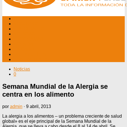
INICIO
NOSOTROS
EDITORIALES
NOTICIAS
PROGRAMAS
AGENDA
TV CABLE
DATOS ÚTILES
CONTÁCTENOS
Noticias
0
Semana Mundial de la Alergia se
centra en los alimento
por
admin
·
9 abril, 2013
La alergia a los alimentos – un problema creciente de salud
global» es el eje principal de la Semana Mundial de la
Alergia, que se lleva a cabo desde el 8 al 14 de abril. Se