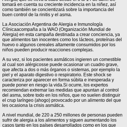
tomará en cuenta su creciente incidencia en la niñez, así
como también se concientizará sobre la importancia del
buen control de la rinitis y el asma.
La Asociación Argentina de Alergia e Inmunología
Clínicaacompaña a la WAO (Organización Mundial de
Alergia) en esta campaña destinada a crear conciencia, ya
que alimentos tan inocentes como los lácteos, proteínas del
huevo o algunos cereales altamente consumidos por los
niños pueden producir reacciones complejas.
A su vez, si los pacientes asmáticos ingieren un comestible
al cual son alérgicosse puede ocasionar un cuadro grave,
que afecta a dos o más órganos o sistemas, por ejemplo la
piel y el aparato digestivo o respiratorio. Este shock se
caracteriza por aparecer en forma súbita e inesperada y
puede poner en riesgo la vida.Si ocurre, los expertos
recomiendan extremar las medidas que apuntan al control
del asma, sobre todo en los niños, que no suelen distinguir
el crup laríngeo (ahogo) provocado por un alimento del que
les ocasiona la crisis asmática.
A nivel mundial, de 220 a 250 millones de personas pueden
sufrir de alergia a los alimentos y siguen aumentando los
casos tanto en los países desarrollados como en los que