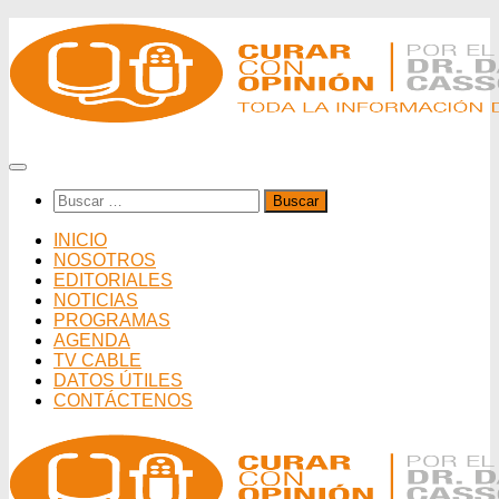
Saltar
al
contenido
Buscar:
INICIO
NOSOTROS
EDITORIALES
NOTICIAS
PROGRAMAS
AGENDA
TV CABLE
DATOS ÚTILES
CONTÁCTENOS