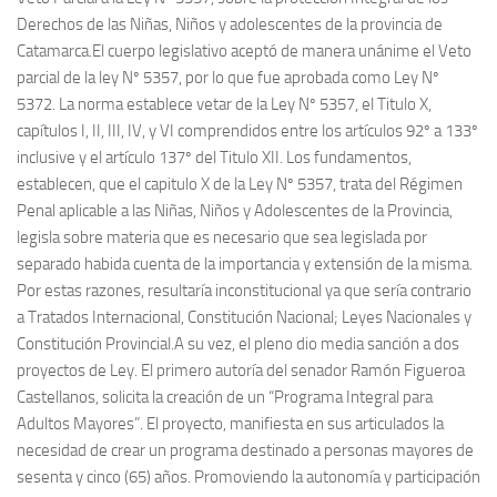
Derechos de las Niñas, Niños y adolescentes de la provincia de
Catamarca.El cuerpo legislativo aceptó de manera unánime el Veto
parcial de la ley Nº 5357, por lo que fue aprobada como Ley Nº
5372. La norma establece vetar de la Ley Nº 5357, el Titulo X,
capítulos I, II, III, IV, y VI comprendidos entre los artículos 92º a 133º
inclusive y el artículo 137º del Titulo XII. Los fundamentos,
establecen, que el capitulo X de la Ley Nº 5357, trata del Régimen
Penal aplicable a las Niñas, Niños y Adolescentes de la Provincia,
legisla sobre materia que es necesario que sea legislada por
separado habida cuenta de la importancia y extensión de la misma.
Por estas razones, resultaría inconstitucional ya que sería contrario
a Tratados Internacional, Constitución Nacional; Leyes Nacionales y
Constitución Provincial.A su vez, el pleno dio media sanción a dos
proyectos de Ley. El primero autoría del senador Ramón Figueroa
Castellanos, solicita la creación de un “Programa Integral para
Adultos Mayores”. El proyecto, manifiesta en sus articulados la
necesidad de crear un programa destinado a personas mayores de
sesenta y cinco (65) años. Promoviendo la autonomía y participación