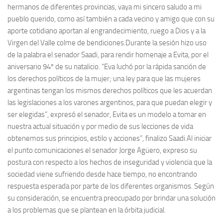
hermanos de diferentes provincias, vaya mi sincero saludo a mi
pueblo querido, como así también a cada vecino y amigo que con su
aporte cotidiano aportan al engrandecimiento, ruego a Dios y a la
Virgen del Valle colme de bendiciones.Durante la sesión hizo uso
de la palabra el senador Saadi, para rendir homenaje a Evita, por el
aniversario 94º de su natalicio. “Eva luchó por la rápida sanción de
los derechos políticos de la mujer; una ley para que las mujeres
argentinas tengan los mismos derechos políticos que les acuerdan
las legislaciones a los varones argentinos, para que puedan elegir y
ser elegidas”, expresó el senador, Evita es un modelo a tomar en
nuestra actual situación y por medio de sus lecciones de vida
obtenemos sus principios, estilo y acciones”, finalizo Saadi.Al iniciar
el punto comunicaciones el senador Jorge Agüero, expreso su
postura con respecto a los hechos de inseguridad y violencia que la
sociedad viene sufriendo desde hace tiempo, no encontrando
respuesta esperada por parte de los diferentes organismos. Según
su consideración, se encuentra preocupado por brindar una solución
a los problemas que se plantean en la órbita judicial.