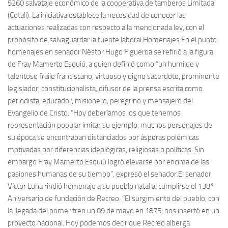
5260 salvataje económico de la cooperativa de tamberos Limitada
(Cotali). La iniciativa establece la necesidad de conocer las
actuaciones realizadas con respecto a la mencionada ley, con el
propósito de salvaguardar la fuente laboral.Homenajes En el punto
homenajes en senador Néstor Hugo Figueroa se refirió a la figura
de Fray Mamerto Esquiú, a quien definió como “un humilde y
talentoso fraile franciscano, virtuoso y digno sacerdote, prominente
legislador, constitucionalista, difusor de la prensa escrita como
periodista, educador, misionero, peregrino y mensajero del
Evangelio de Cristo. “Hoy deberíamos los que tenemos
representación popular imitar su ejemplo, muchos personajes de
su época se encontraban distanciados por ásperas polémicas
motivadas por diferencias ideológicas, religiosas o políticas. Sin
embargo Fray Mamerto Esquiú logró elevarse por encima de las
pasiones humanas de su tiempo”, expresó el senador.El senador
Víctor Luna rindió homenaje a su pueblo natal al cumplirse el 138°
Aniversario de fundación de Recreo. ”El surgimiento del pueblo, con
la llegada del primer tren un 09 de mayo en 1875, nos insertó en un
proyecto nacional. Hoy podemos decir que Recreo alberga