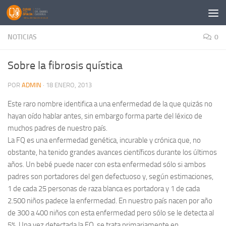
Saltar al contenido
NOTICIAS
0
Sobre la fibrosis quística
POR
ADMIN
·
18 ENERO, 2013
Este raro nombre identifica a una enfermedad de la que quizás no
hayan oído hablar antes, sin embargo forma parte del léxico de
muchos padres de nuestro país.
La FQ es una enfermedad genética, incurable y crónica que, no
obstante, ha tenido grandes avances científicos durante los últimos
años. Un bebé puede nacer con esta enfermedad sólo si ambos
padres son portadores del gen defectuoso y, según estimaciones,
1 de cada 25 personas de raza blanca es portadora y 1 de cada
2.500 niños padece la enfermedad. En nuestro país nacen por año
de 300 a 400 niños con esta enfermedad pero sólo se le detecta al
5%. Una vez detectada la FQ, se trata primariamente en