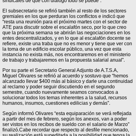
sindicales de que con dialogo todo se puede”.
El subsecretario se refirió también al resto de los sectores
gremiales en los que perduran los conflictos e indicó que
“resta una reunión para el próximo martes con el sector de
ATE para discutir sobre el escalafón seco, por lo que creo
que la próxima semana se abrirán las negociaciones en los
entes descentralizados, y en lo que al escalafón docente se
refiere, existe una traba que no es menor y tiene que ver con
la toma de un edificio escolar público, una vez que esta
instancia no exista más, nos encontraremos en el ministerio
de trabajo y trabajaremos en la propuesta salarial anual”.
Por su parte el Secretario General Adjunto de A.T.S.A,
Miguel Olivares se refirió al acuerdo y sostuvo que “hemos
alcanzado llevar $400 más al básico y darle una continuidad
al reclamo y poder seguir discutiendo en el segundo
semestre, cuando nuevamente seamos convocados a
solucionar todos los temas inherentes a la salud, recursos
humanos, insumos, cuestiones edilicias y demás”.
Según informó Olivares “esta equiparación se verá reflejada
a partir del mes de febrero, según los anexos, van a poder
ser vistos en los recibos de sueldo con el salario de Marzo”
finalizó.Cabe recordar que respecto al desfile mencionado,
su realización está supeditada a la posibilidad que tenga la