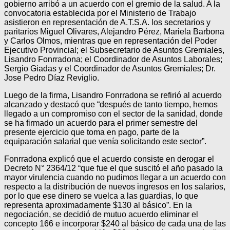
gobierno arribó a un acuerdo con el gremio de la salud. A la
convocatoria establecida por el Ministerio de Trabajo
asistieron en representación de A.T.S.A. los secretarios y
paritarios Miguel Olivares, Alejandro Pérez, Mariela Barbona
y Carlos Olmos, mientras que en representación del Poder
Ejecutivo Provincial; el Subsecretario de Asuntos Gremiales,
Lisandro Fonrradona; el Coordinador de Asuntos Laborales;
Sergio Giadas y el Coordinador de Asuntos Gremiales; Dr.
Jose Pedro Díaz Reviglio.
Luego de la firma, Lisandro Fonrradona se refirió al acuerdo
alcanzado y destacó que “después de tanto tiempo, hemos
llegado a un compromiso con el sector de la sanidad, donde
se ha firmado un acuerdo para el primer semestre del
presente ejercicio que toma en pago, parte de la
equiparación salarial que venía solicitando este sector”.
Fonrradona explicó que el acuerdo consiste en derogar el
Decreto N° 2364/12 “que fue el que suscitó el año pasado la
mayor virulencia cuando no pudimos llegar a un acuerdo con
respecto a la distribución de nuevos ingresos en los salarios,
por lo que ese dinero se vuelca a las guardias, lo que
representa aproximadamente $130 al básico”. En la
negociación, se decidió de mutuo acuerdo eliminar el
concepto 166 e incorporar $240 al básico de cada una de las