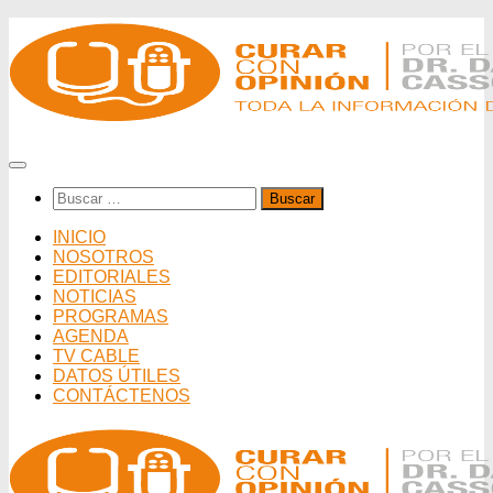
Saltar
al
contenido
Buscar:
INICIO
NOSOTROS
EDITORIALES
NOTICIAS
PROGRAMAS
AGENDA
TV CABLE
DATOS ÚTILES
CONTÁCTENOS