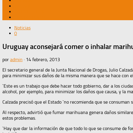
AGENDA
TV CABLE
DATOS ÚTILES
CONTÁCTENOS
Noticias
0
Uruguay aconsejará comer o inhalar marih
por
admin
·
14 febrero, 2013
El secretario general de la Junta Nacional de Drogas, Julio Calza
para minimizar sus daños de la misma manera que se hace con el d
`Este es un trabajo que debe hacer todo gobierno, dar a los ciu
alcohol, por ejemplo, para minimizar los daños que causa, y la ma
Calzada precisó que el Estado `no recomienda que se consuman su
Al respecto, advirtió que fumar marihuana genera daños similare
estos problemas.
`Hay que dar la información de que todo lo que se consume de fo