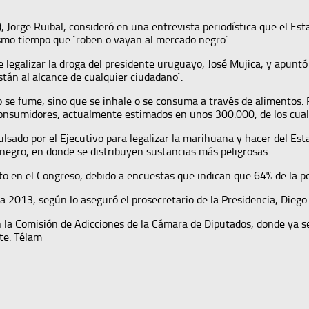
), Jorge Ruibal, consideró en una entrevista periodística que el Es
mismo tiempo que `roben o vayan al mercado negro`.
de legalizar la droga del presidente uruguayo, José Mujica, y apunt
stán al alcance de cualquier ciudadano`.
e fume, sino que se inhale o se consuma a través de alimentos. Par
s consumidores, actualmente estimados en unos 300.000, de los cua
ado por el Ejecutivo para legalizar la marihuana y hacer del Esta
 negro, en donde se distribuyen sustancias más peligrosas.
o en el Congreso, debido a encuestas que indican que 64% de la pob
ra 2013, según lo aseguró el prosecretario de la Presidencia, Diego
 la Comisión de Adicciones de la Cámara de Diputados, donde ya se 
te: Télam