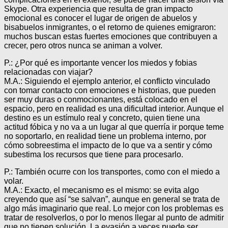
Skype. Otra experiencia que resulta de gran impacto
emocional es conocer el lugar de origen de abuelos y
bisabuelos inmigrantes, o el retorno de quienes emigraron:
muchos buscan estas fuertes emociones que contribuyen a
crecer, pero otros nunca se animan a volver.
P.: ¿Por qué es importante vencer los miedos y fobias
relacionadas con viajar?
M.A.: Siguiendo el ejemplo anterior, el conflicto vinculado
con tomar contacto con emociones e historias, que pueden
ser muy duras o conmocionantes, está colocado en el
espacio, pero en realidad es una dificultad interior. Aunque el
destino es un estímulo real y concreto, quien tiene una
actitud fóbica y no va a un lugar al que querría ir porque teme
no soportarlo, en realidad tiene un problema interno, por
cómo sobreestima el impacto de lo que va a sentir y cómo
subestima los recursos que tiene para procesarlo.
P.: También ocurre con los transportes, como con el miedo a
volar.
M.A.: Exacto, el mecanismo es el mismo: se evita algo
creyendo que así “se salvan”, aunque en general se trata de
algo más imaginario que real. Lo mejor con los problemas es
tratar de resolverlos, o por lo menos llegar al punto de admitir
que no tienen solución. La evasión a veces puede ser