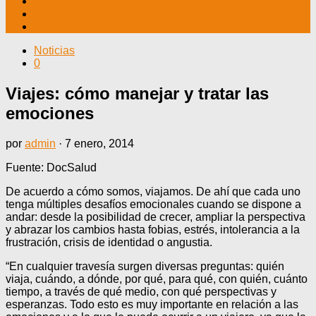
TV CABLE
DATOS ÚTILES
CONTÁCTENOS
Noticias
0
Viajes: cómo manejar y tratar las
emociones
por
admin
·
7 enero, 2014
Fuente: DocSalud
De acuerdo a cómo somos, viajamos. De ahí que cada uno
tenga múltiples desafíos emocionales cuando se dispone a
andar: desde la posibilidad de crecer, ampliar la perspectiva
y abrazar los cambios hasta fobias, estrés, intolerancia a la
frustración, crisis de identidad o angustia.
“En cualquier travesía surgen diversas preguntas: quién
viaja, cuándo, a dónde, por qué, para qué, con quién, cuánto
tiempo, a través de qué medio, con qué perspectivas y
esperanzas. Todo esto es muy importante en relación a las