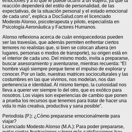
emociones y a lo que le puede ocurrir a un viajero, ya que la
reacción dependerá del estilo de personalidad, de las
expectativas, de la situación personal y el estado emocional
de cada uno”, explica a DocSalud.com el licenciado
Modesto Alonso, psicoterapeuta y piloto, especialista en
Psicología Aeronáutica y Factores Humanos.
Alonso reflexiona acerca de cuán enriquecedoras pueden
ser las travesías, que además permiten enfrentar ciertos
temores no realistas que, si bien se colocan afuera (en
lugares, personas o modos de transporte), su origen está en
el interior de cada uno. Del mismo modo, invita a prepararse,
buscar asesoramiento y aventurarse, mientras recuerda: “El
hombre viajó siempre porque tiene el impulso de explorar y
conocer. Por un lado, nuestras matrices socioculturales y las
costumbres en las que vivimos, nos modelan, nos dan
pertenencia e identidad. Al mismo tiempo, la curiosidad nos
lleva a querer ver siempre lo del otro, que es exótico para
nosotros. Los viajes son experiencias de cambio que ponen
a prueba los recursos que tenemos para tratar de hacer una
vida lo más creativa, productiva y sana posible”.
Periodista (P.): ¿Cómo prepararse emocionalmente para
viajar?
Licenciado Modesto Alonso (M.A.): Para poder prepararse,
evitar ciertas frustraciones y tener más satisfacciones hay