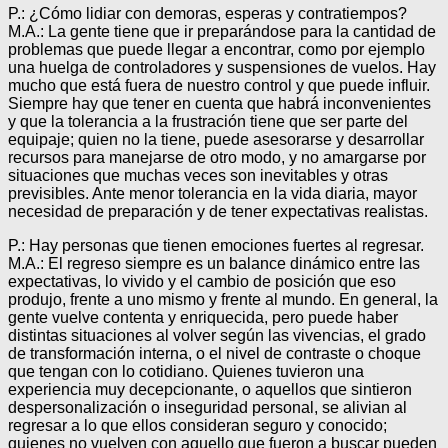
P.: ¿Cómo lidiar con demoras, esperas y contratiempos?
M.A.: La gente tiene que ir preparándose para la cantidad de
problemas que puede llegar a encontrar, como por ejemplo
una huelga de controladores y suspensiones de vuelos. Hay
mucho que está fuera de nuestro control y que puede influir.
Siempre hay que tener en cuenta que habrá inconvenientes
y que la tolerancia a la frustración tiene que ser parte del
equipaje; quien no la tiene, puede asesorarse y desarrollar
recursos para manejarse de otro modo, y no amargarse por
situaciones que muchas veces son inevitables y otras
previsibles. Ante menor tolerancia en la vida diaria, mayor
necesidad de preparación y de tener expectativas realistas.
P.: Hay personas que tienen emociones fuertes al regresar.
M.A.: El regreso siempre es un balance dinámico entre las
expectativas, lo vivido y el cambio de posición que eso
produjo, frente a uno mismo y frente al mundo. En general, la
gente vuelve contenta y enriquecida, pero puede haber
distintas situaciones al volver según las vivencias, el grado
de transformación interna, o el nivel de contraste o choque
que tengan con lo cotidiano. Quienes tuvieron una
experiencia muy decepcionante, o aquellos que sintieron
despersonalización o inseguridad personal, se alivian al
regresar a lo que ellos consideran seguro y conocido;
quienes no vuelven con aquello que fueron a buscar pueden