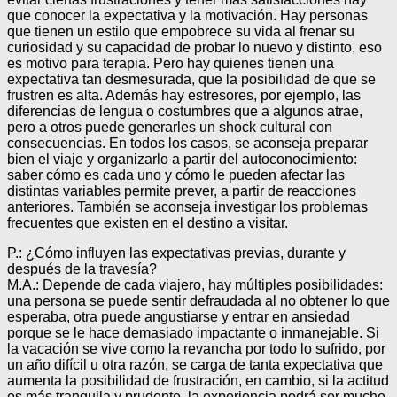
que conocer la expectativa y la motivación. Hay personas
que tienen un estilo que empobrece su vida al frenar su
curiosidad y su capacidad de probar lo nuevo y distinto, eso
es motivo para terapia. Pero hay quienes tienen una
expectativa tan desmesurada, que la posibilidad de que se
frustren es alta. Además hay estresores, por ejemplo, las
diferencias de lengua o costumbres que a algunos atrae,
pero a otros puede generarles un shock cultural con
consecuencias. En todos los casos, se aconseja preparar
bien el viaje y organizarlo a partir del autoconocimiento:
saber cómo es cada uno y cómo le pueden afectar las
distintas variables permite prever, a partir de reacciones
anteriores. También se aconseja investigar los problemas
frecuentes que existen en el destino a visitar.
P.: ¿Cómo influyen las expectativas previas, durante y
después de la travesía?
M.A.: Depende de cada viajero, hay múltiples posibilidades:
una persona se puede sentir defraudada al no obtener lo que
esperaba, otra puede angustiarse y entrar en ansiedad
porque se le hace demasiado impactante o inmanejable. Si
la vacación se vive como la revancha por todo lo sufrido, por
un año difícil u otra razón, se carga de tanta expectativa que
aumenta la posibilidad de frustración, en cambio, si la actitud
es más tranquila y prudente, la experiencia podrá ser mucho