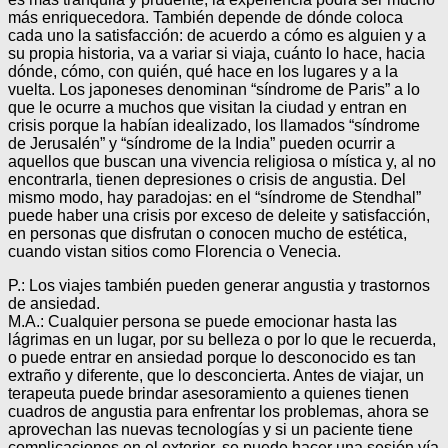
más enriquecedora. También depende de dónde coloca
cada uno la satisfacción: de acuerdo a cómo es alguien y a
su propia historia, va a variar si viaja, cuánto lo hace, hacia
dónde, cómo, con quién, qué hace en los lugares y a la
vuelta. Los japoneses denominan “síndrome de Paris” a lo
que le ocurre a muchos que visitan la ciudad y entran en
crisis porque la habían idealizado, los llamados “síndrome
de Jerusalén” y “síndrome de la India” pueden ocurrir a
aquellos que buscan una vivencia religiosa o mística y, al no
encontrarla, tienen depresiones o crisis de angustia. Del
mismo modo, hay paradojas: en el “síndrome de Stendhal”
puede haber una crisis por exceso de deleite y satisfacción,
en personas que disfrutan o conocen mucho de estética,
cuando vistan sitios como Florencia o Venecia.
P.: Los viajes también pueden generar angustia y trastornos
de ansiedad.
M.A.: Cualquier persona se puede emocionar hasta las
lágrimas en un lugar, por su belleza o por lo que le recuerda,
o puede entrar en ansiedad porque lo desconocido es tan
extraño y diferente, que lo desconcierta. Antes de viajar, un
terapeuta puede brindar asesoramiento a quienes tienen
cuadros de angustia para enfrentar los problemas, ahora se
aprovechan las nuevas tecnologías y si un paciente tiene
complicaciones en el exterior, se puede hacer una sesión vía