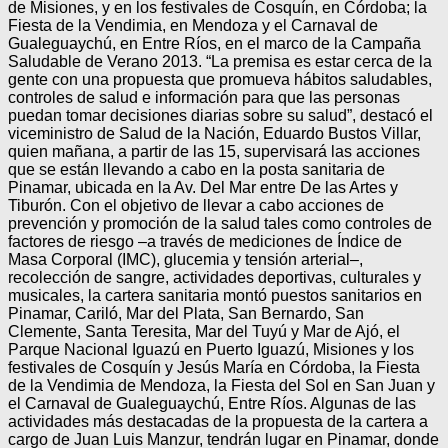
de Misiones, y en los festivales de Cosquín, en Córdoba; la
Fiesta de la Vendimia, en Mendoza y el Carnaval de
Gualeguaychú, en Entre Ríos, en el marco de la Campaña
Saludable de Verano 2013. “La premisa es estar cerca de la
gente con una propuesta que promueva hábitos saludables,
controles de salud e información para que las personas
puedan tomar decisiones diarias sobre su salud”, destacó el
viceministro de Salud de la Nación, Eduardo Bustos Villar,
quien mañana, a partir de las 15, supervisará las acciones
que se están llevando a cabo en la posta sanitaria de
Pinamar, ubicada en la Av. Del Mar entre De las Artes y
Tiburón. Con el objetivo de llevar a cabo acciones de
prevención y promoción de la salud tales como controles de
factores de riesgo –a través de mediciones de Índice de
Masa Corporal (IMC), glucemia y tensión arterial–,
recolección de sangre, actividades deportivas, culturales y
musicales, la cartera sanitaria montó puestos sanitarios en
Pinamar, Cariló, Mar del Plata, San Bernardo, San
Clemente, Santa Teresita, Mar del Tuyú y Mar de Ajó, el
Parque Nacional Iguazú en Puerto Iguazú, Misiones y los
festivales de Cosquín y Jesús María en Córdoba, la Fiesta
de la Vendimia de Mendoza, la Fiesta del Sol en San Juan y
el Carnaval de Gualeguaychú, Entre Ríos. Algunas de las
actividades más destacadas de la propuesta de la cartera a
cargo de Juan Luis Manzur, tendrán lugar en Pinamar, donde