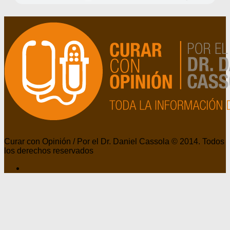
Curar con Opinión / Por el Dr. Daniel Cassola © 2014. Todos
los derechos reservados