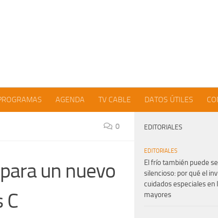
PROGRAMAS
AGENDA
TV CABLE
DATOS ÚTILES
CO
0
EDITORIALES
EDITORIALES
El frío también puede se
 para un nuevo
silencioso: por qué el in
cuidados especiales en 
s C
mayores