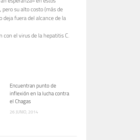
an esperanza» en estos
 pero su alto costo (más de
 deja fuera del alcance de la
on el virus de la hepatitis C.
0
Encuentran punto de
0
inflexión en la lucha contra
el Chagas
26 JUNIO, 2014