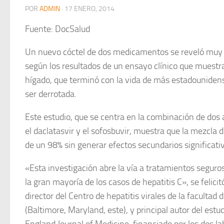
POR
ADMIN
·
17 ENERO, 2014
Fuente: DocSalud
Un nuevo cóctel de dos medicamentos se reveló muy ef
según los resultados de un ensayo clínico que muestra
hígado, que terminó con la vida de más estadounidense
ser derrotada.
Este estudio, que se centra en la combinación de dos 
el daclatasvir y el sofosbuvir, muestra que la mezcla
de un 98% sin generar efectos secundarios significati
«Esta investigación abre la vía a tratamientos seguros
la gran mayoría de los casos de hepatitis C», se felici
director del Centro de hepatitis virales de la faculta
(Baltimore, Maryland, este), y principal autor del estu
England Journal of Medicine, financiado por los dos la