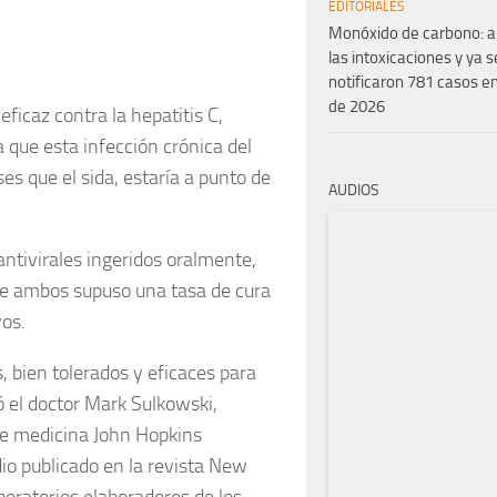
EDITORIALES
Monóxido de carbono: 
las intoxicaciones y ya s
notificaron 781 casos en
de 2026
icaz contra la hepatitis C,
 que esta infección crónica del
s que el sida, estaría a punto de
AUDIOS
antivirales ingeridos oralmente,
 de ambos supuso una tasa de cura
vos.
, bien tolerados y eficaces para
tó el doctor Mark Sulkowski,
d de medicina John Hopkins
dio publicado en la revista New
boratorios elaboradores de los