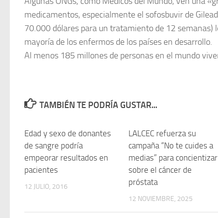
Algunas ONGs, como Médicos del Mundo, ven una «gr
medicamentos, especialmente el sofosbuvir de Gilead,
70.000 dólares para un tratamiento de 12 semanas) lo
mayoría de los enfermos de los países en desarrollo.
Al menos 185 millones de personas en el mundo viven c
TAMBIÉN TE PODRÍA GUSTAR...
Edad y sexo de donantes
0
LALCEC refuerza su
de sangre podría
campaña “No te cuides a
empeorar resultados en
medias” para concientizar
pacientes
sobre el cáncer de
próstata
12 JULIO, 2016
12 NOVIEMBRE, 2025