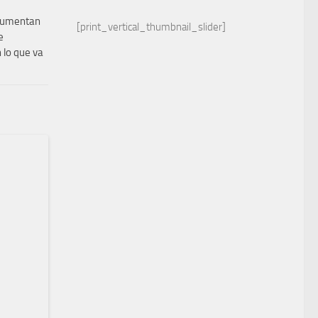
aumentan
[print_vertical_thumbnail_slider]
e
 lo que va