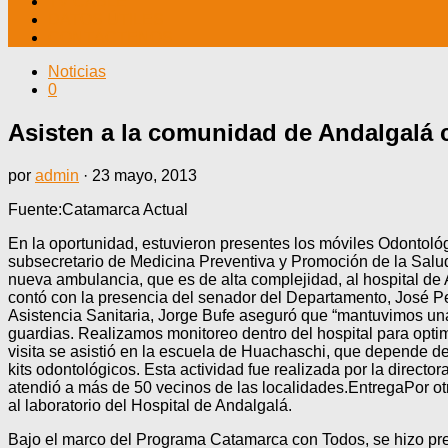
TV CABLE
DATOS ÚTILES
CONTÁCTENOS
Noticias
0
Asisten a la comunidad de Andalgalá 
por
admin
·
23 mayo, 2013
Fuente:Catamarca Actual
En la oportunidad, estuvieron presentes los móviles Odontológi
subsecretario de Medicina Preventiva y Promoción de la Salud,
nueva ambulancia, que es de alta complejidad, al hospital de A
contó con la presencia del senador del Departamento, José Pe
Asistencia Sanitaria, Jorge Bufe aseguró que “mantuvimos una 
guardias. Realizamos monitoreo dentro del hospital para optim
visita se asistió en la escuela de Huachaschi, que depende de
kits odontológicos. Esta actividad fue realizada por la direct
atendió a más de 50 vecinos de las localidades.EntregaPor otr
al laboratorio del Hospital de Andalgalá.
Bajo el marco del Programa Catamarca con Todos, se hizo pre