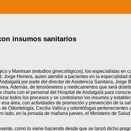
con insumos sanitarios
co y Mamisan (estudios ginecológicos), los especialistas en car
 Jorge Herrera, quien atendió a pacientes en la especialidad d
ndalgalá por parte del director de Asistencia Sanitaria, Jorge 
rea. Además, de tensiómetros y medicamentos que será distribui
charla con el personal del Hospital de Andalgalá para conocer l
izar todos los procesos y se controlaron los insumos y estable
 esa área, con actividades de promoción y prevención de la salu
ora de Odontología, Cecilia Vallica y odontólogas pertenecientes
o lado, en la jornada de mañana jueves, el Ministerio de Salud
sente, como lo viene haciendo desde que se lanzó dicho progra