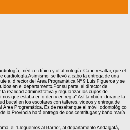
diología, médico clínico y oftalmología. Cabe resaltar, que el
e cardiología.Asimismo, se llevó a cabo la entrega de una
Bufe al director del Área Programática Nº 9 Luis Figueroa y se
dos en el departamento.Por su parte, el director de
a realidad administrativa y regularizar los cupos de
cimos que estaba en orden y en regla“.Así también, durante la
d bucal en los escolares con talleres, videos y entrega de
 al Área Programática. Es de resaltar que el móvil odontológico
 de la Provincia hará entrega de dos centrifugas y baño maría
ma, el “Lleguemos al Barrio”, al departamento Andalgalá,