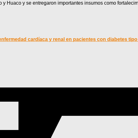
 y Huaco y se entregaron importantes insumos como fortalecimi
nfermedad cardíaca y renal en pacientes con diabetes tipo