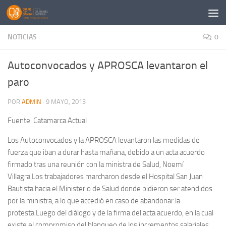
Saltar al contenido
NOTICIAS
0
Autoconvocados y APROSCA levantaron el
paro
POR
ADMIN
·
9 MAYO, 2013
Fuente: Catamarca Actual
Los Autoconvocados y la APROSCA levantaron las medidas de
fuerza que iban a durar hasta mañana, debido a un acta acuerdo
firmado tras una reunión con la ministra de Salud, Noemí
Villagra.Los trabajadores marcharon desde el Hospital San Juan
Bautista hacia el Ministerio de Salud donde pidieron ser atendidos
por la ministra, a lo que accedió en caso de abandonar la
protesta.Luego del diálogo y de la firma del acta acuerdo, en la cual
existe el compromiso del blanqueo de los incrementos salariales,