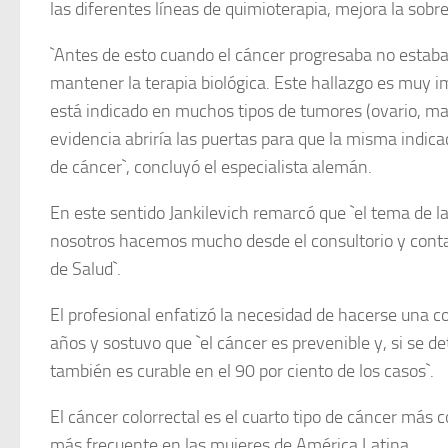
las diferentes líneas de quimioterapia, mejora la sobre
`Antes de esto cuando el cáncer progresaba no estaba
mantener la terapia biológica. Este hallazgo es muy
está indicado en muchos tipos de tumores (ovario, m
evidencia abriría las puertas para que la misma indicac
de cáncer`, concluyó el especialista alemán.
En este sentido Jankilevich remarcó que `el tema de l
nosotros hacemos mucho desde el consultorio y conta
de Salud`.
El profesional enfatizó la necesidad de hacerse una co
años y sostuvo que `el cáncer es prevenible y, si se 
también es curable en el 90 por ciento de los casos`.
El cáncer colorrectal es el cuarto tipo de cáncer más
más frecuente en las mujeres de América Latina.