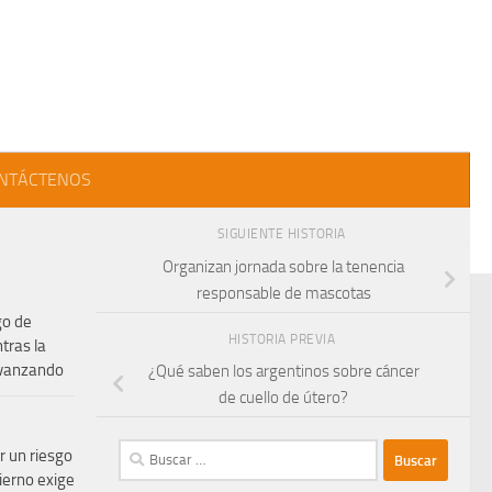
NTÁCTENOS
SIGUIENTE HISTORIA
Organizan jornada sobre la tenencia
responsable de mascotas
go de
HISTORIA PREVIA
tras la
avanzando
¿Qué saben los argentinos sobre cáncer
de cuello de útero?
Buscar:
r un riesgo
vierno exige