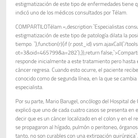
estigmatización de este tipo de enfermedades tiene q
indicó uno de los médicos consultados por Télam.
COMPARTILOTélam.«,description:`Especialistas consul
estigmatización de este tipo de patología dilata la posi
tiempo. `},function(r){if (r.post_id) vsm.ajaxCall(`/tool
ot=3&oid=465799&a=282`);});return false;`>Compart
responde inicialmente a este tratamiento pero hasta e
cáncer regresa. Cuando esto ocurre, el paciente recib
conocido como de segunda línea, en la que se cambia la
especialista.
Por su parte, Mario Barugel, oncólogo del Hospital d
explicó que uno de cada cuatro casos se presenta en e
decir que es un cáncer localizado en el colon y en el r
se propagaron al hígado, pulmón o peritoneo, órganos 
tanto, no son curables con una extirpación quirúrgica`.