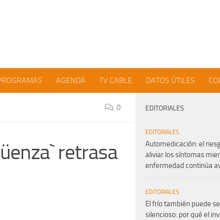
PROGRAMAS
AGENDA
TV CABLE
DATOS ÚTILES
CO
0
EDITORIALES
EDITORIALES
Automedicación: el ries
güenza` retrasa
aliviar los síntomas mien
enfermedad continúa 
EDITORIALES
El frío también puede se
silencioso: por qué el in