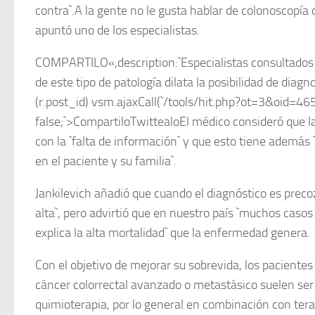
contra`.A la gente no le gusta hablar de colonoscopía o
apuntó uno de los especialistas.
COMPARTILO«,description:`Especialistas consultados 
de este tipo de patología dilata la posibilidad de diagno
(r.post_id) vsm.ajaxCall(`/tools/hit.php?ot=3&oid=46
false;`>CompartiloTwittealoEl médico consideró que la
con la `falta de información` y que esto tiene además 
en el paciente y su familia`.
Jankilevich añadió que cuando el diagnóstico es preco
alta`, pero advirtió que en nuestro país `muchos casos
explica la alta mortalidad` que la enfermedad genera.
Con el objetivo de mejorar su sobrevida, los pacientes 
cáncer colorrectal avanzado o metastásico suelen ser
quimioterapia, por lo general en combinación con tera