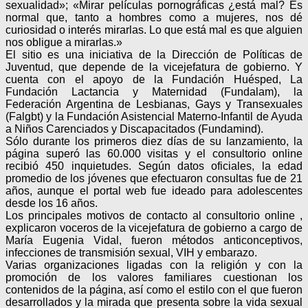
sexualidad»; «Mirar películas pornográficas ¿está mal? Es
normal que, tanto a hombres como a mujeres, nos dé
curiosidad o interés mirarlas. Lo que está mal es que alguien
nos obligue a mirarlas.»
El sitio es una iniciativa de la Dirección de Políticas de
Juventud, que depende de la vicejefatura de gobierno. Y
cuenta con el apoyo de la Fundación Huésped, La
Fundación Lactancia y Maternidad (Fundalam), la
Federación Argentina de Lesbianas, Gays y Transexuales
(Falgbt) y la Fundación Asistencial Materno-Infantil de Ayuda
a Niños Carenciados y Discapacitados (Fundamind).
Sólo durante los primeros diez días de su lanzamiento, la
página superó las 60.000 visitas y el consultorio online
recibió 450 inquietudes. Según datos oficiales, la edad
promedio de los jóvenes que efectuaron consultas fue de 21
años, aunque el portal web fue ideado para adolescentes
desde los 16 años.
Los principales motivos de contacto al consultorio online ,
explicaron voceros de la vicejefatura de gobierno a cargo de
María Eugenia Vidal, fueron métodos anticonceptivos,
infecciones de transmisión sexual, VIH y embarazo.
Varias organizaciones ligadas con la religión y con la
promoción de los valores familiares cuestionan los
contenidos de la página, así como el estilo con el que fueron
desarrollados y la mirada que presenta sobre la vida sexual