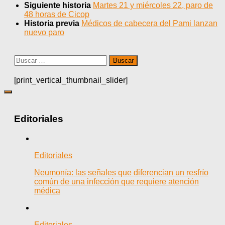
Siguiente historia
Martes 21 y miércoles 22, paro de
48 horas de Cicop
Historia previa
Médicos de cabecera del Pami lanzan
nuevo paro
Buscar:
[print_vertical_thumbnail_slider]
Editoriales
Editoriales
Neumonía: las señales que diferencian un resfrío
común de una infección que requiere atención
médica
Editoriales