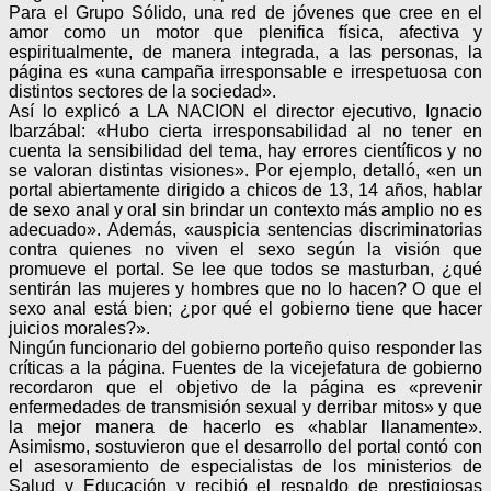
Para el Grupo Sólido, una red de jóvenes que cree en el
amor como un motor que plenifica física, afectiva y
espiritualmente, de manera integrada, a las personas, la
página es «una campaña irresponsable e irrespetuosa con
distintos sectores de la sociedad».
Así lo explicó a LA NACION el director ejecutivo, Ignacio
Ibarzábal: «Hubo cierta irresponsabilidad al no tener en
cuenta la sensibilidad del tema, hay errores científicos y no
se valoran distintas visiones». Por ejemplo, detalló, «en un
portal abiertamente dirigido a chicos de 13, 14 años, hablar
de sexo anal y oral sin brindar un contexto más amplio no es
adecuado». Además, «auspicia sentencias discriminatorias
contra quienes no viven el sexo según la visión que
promueve el portal. Se lee que todos se masturban, ¿qué
sentirán las mujeres y hombres que no lo hacen? O que el
sexo anal está bien; ¿por qué el gobierno tiene que hacer
juicios morales?».
Ningún funcionario del gobierno porteño quiso responder las
críticas a la página. Fuentes de la vicejefatura de gobierno
recordaron que el objetivo de la página es «prevenir
enfermedades de transmisión sexual y derribar mitos» y que
la mejor manera de hacerlo es «hablar llanamente».
Asimismo, sostuvieron que el desarrollo del portal contó con
el asesoramiento de especialistas de los ministerios de
Salud y Educación y recibió el respaldo de prestigiosas