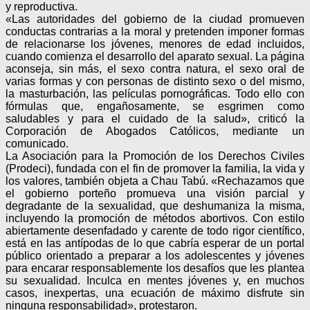
y reproductiva.
«Las autoridades del gobierno de la ciudad promueven
conductas contrarias a la moral y pretenden imponer formas
de relacionarse los jóvenes, menores de edad incluidos,
cuando comienza el desarrollo del aparato sexual. La página
aconseja, sin más, el sexo contra natura, el sexo oral de
varias formas y con personas de distinto sexo o del mismo,
la masturbación, las películas pornográficas. Todo ello con
fórmulas que, engañosamente, se esgrimen como
saludables y para el cuidado de la salud», criticó la
Corporación de Abogados Católicos, mediante un
comunicado.
La Asociación para la Promoción de los Derechos Civiles
(Prodeci), fundada con el fin de promover la familia, la vida y
los valores, también objeta a Chau Tabú. «Rechazamos que
el gobierno porteño promueva una visión parcial y
degradante de la sexualidad, que deshumaniza la misma,
incluyendo la promoción de métodos abortivos. Con estilo
abiertamente desenfadado y carente de todo rigor científico,
está en las antípodas de lo que cabría esperar de un portal
público orientado a preparar a los adolescentes y jóvenes
para encarar responsablemente los desafíos que les plantea
su sexualidad. Inculca en mentes jóvenes y, en muchos
casos, inexpertas, una ecuación de máximo disfrute sin
ninguna responsabilidad», protestaron.