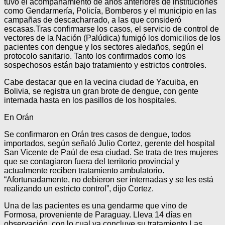
tuvo el acompañamiento de años anteriores de instituciones
como Gendarmería, Policía, Bomberos y el municipio en las
campañas de descacharrado, a las que consideró
escasas.Tras confirmarse los casos, el servicio de control de
vectores de la Nación (Palúdica) fumigó los domicilios de los
pacientes con dengue y los sectores aledaños, según el
protocolo sanitario. Tanto los confirmados como los
sospechosos están bajo tratamiento y estrictos controles.
Cabe destacar que en la vecina ciudad de Yacuiba, en
Bolivia, se registra un gran brote de dengue, con gente
internada hasta en los pasillos de los hospitales.
En Orán
Se confirmaron en Orán tres casos de dengue, todos
importados, según señaló Julio Cortez, gerente del hospital
San Vicente de Paúl de esa ciudad. Se trata de tres mujeres
que se contagiaron fuera del territorio provincial y
actualmente reciben tratamiento ambulatorio.
“Afortunadamente, no debieron ser internadas y se les está
realizando un estricto control”, dijo Cortez.
Una de las pacientes es una gendarme que vino de
Formosa, proveniente de Paraguay. Lleva 14 días en
observación, con lo cual ya concluye su tratamiento.Las