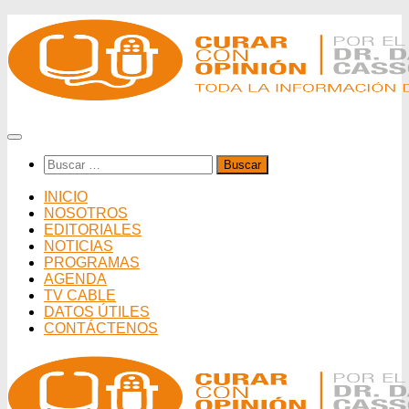
Saltar
al
contenido
Buscar:
INICIO
NOSOTROS
EDITORIALES
NOTICIAS
PROGRAMAS
AGENDA
TV CABLE
DATOS ÚTILES
CONTÁCTENOS