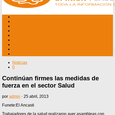
INICIO
NOSOTROS
EDITORIALES
NOTICIAS
PROGRAMAS
AGENDA
TV CABLE
DATOS ÚTILES
CONTÁCTENOS
Noticias
0
Continúan firmes las medidas de
fuerza en el sector Salud
por
admin
·
25 abril, 2013
Funete:El Ancasti
Trabajadores de la salud realizaron ayer asambleas con