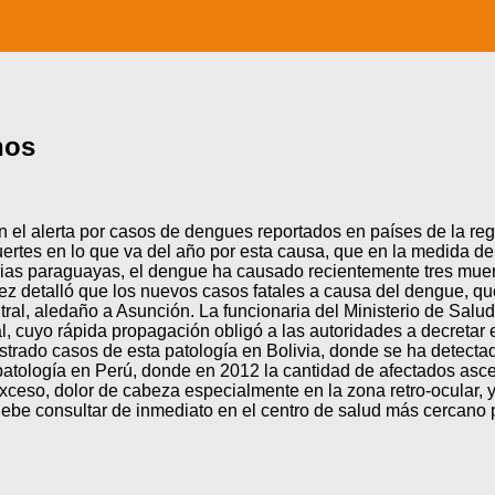
nos
 el alerta por casos de dengues reportados en países de la regió
rtes en lo que va del año por esta causa, que en la medida de 
rias paraguayas, el dengue ha causado recientemente tres muer
nez detalló que los nuevos casos fatales a causa del dengue, qu
ral, aledaño a Asunción. La funcionaria del Ministerio de Sal
cuyo rápida propagación obligó a las autoridades a decretar el 
strado casos de esta patología en Bolivia, donde se ha detectad
atología en Perú, donde en 2012 la cantidad de afectados asce
xceso, dolor de cabeza especialmente en la zona retro-ocular,
be consultar de inmediato en el centro de salud más cercano par