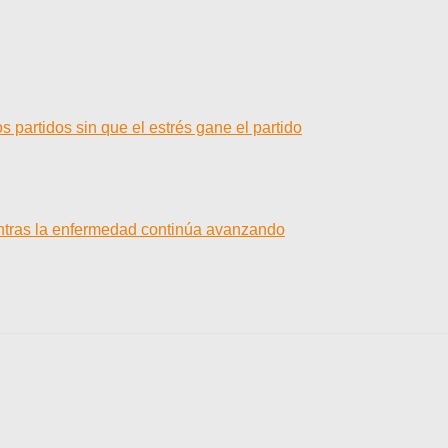
 partidos sin que el estrés gane el partido
entras la enfermedad continúa avanzando