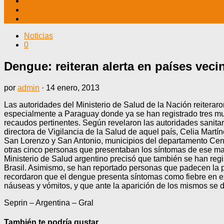
TV CABLE
DATOS ÚTILES
CONTÁCTENOS
Noticias
0
Dengue: reiteran alerta en países veci
por
admin
·
14 enero, 2013
Las autoridades del Ministerio de Salud de la Nación reiteraron
especialmente a Paraguay donde ya se han registrado tres mue
recaudos pertinentes. Según revelaron las autoridades sanita
directora de Vigilancia de la Salud de aquel país, Celia Martí
San Lorenzo y San Antonio, municipios del departamento Cent
otras cinco personas que presentaban los síntomas de ese mal, 
Ministerio de Salud argentino precisó que también se han regi
Brasil. Asimismo, se han reportado personas que padecen la p
recordaron que el dengue presenta síntomas como fiebre en e
náuseas y vómitos, y que ante la aparición de los mismos se de
Seprin – Argentina – Gral
También te podría gustar...