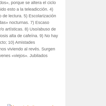
s», porque se altera el ciclo
do esto a la teleadicción. 4)
o de lectura. 5) Escolarización
idas» nocturnas. 7) Escaso
/o artísticas. 8) Uso/abuso de
dosis alta de cafeína. 9) No hay
cto; 10) Amistades
mos viviendo al revés. Surgen
venes «viejos». Jubilados