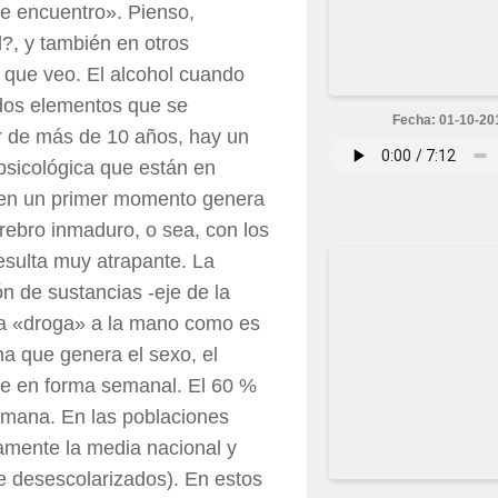
 de encuentro». Pienso,
?, y también en otros
que veo. El alcohol cuando
dos elementos que se
Fecha: 01-10-20
er de más de 10 años, hay un
 psicológica que están en
ir en un primer momento genera
rebro inmaduro, o sea, con los
resulta muy atrapante. La
n de sustancias -eje de la
sta «droga» a la mano como es
a que genera el sexo, el
ace en forma semanal. El 60 %
emana. En las poblaciones
amente la media nacional y
te desescolarizados). En estos