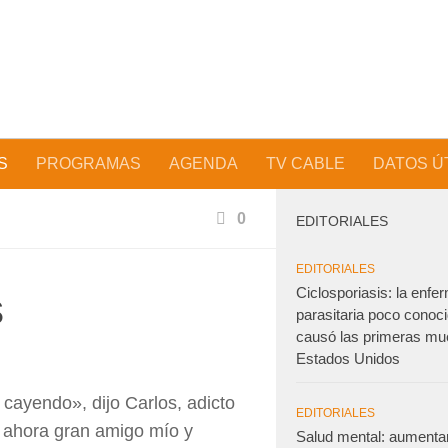
S
PROGRAMAS
AGENDA
TV CABLE
DATOS Ú
0
EDITORIALES
EDITORIALES
Ciclosporiasis: la enf
s
parasitaria poco conoc
causó las primeras mu
Estados Unidos
cayendo», dijo Carlos, adicto
EDITORIALES
l, ahora gran amigo mío y
Salud mental: aumenta