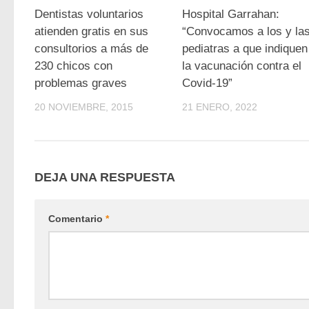
0
Dentistas voluntarios
Hospital Garrahan:
atienden gratis en sus
“Convocamos a los y la
consultorios a más de
pediatras a que indiquen
230 chicos con
la vacunación contra el
problemas graves
Covid-19”
20 NOVIEMBRE, 2015
21 ENERO, 2022
DEJA UNA RESPUESTA
Comentario
*