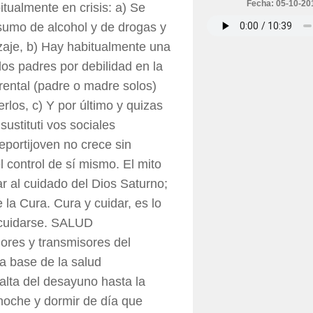
Fecha: 05-10-20
tualmente en crisis: a) Se
nsumo de alcohol y de drogas y
izaje, b) Hay habitualmente una
los padres por debilidad en la
rental (padre o madre solos)
erlos, c) Y por último y quizas
ustituti vos sociales
deportijoven no crece sin
l control de sí mismo. El mito
r al cuidado del Dios Saturno;
 la Cura. Cura y cuidar, es lo
 cuidarse. SALUD
es y transmisores del
a base de la salud
alta del desayuno hasta la
 noche y dormir de día que