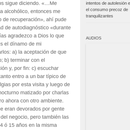
nos sigue diciendo. «…Me
intentos de autolesión
el consumo precoz de
a alcohólico, entonces me
tranquilizantes
ro de recuperación», ahí pude
d de autodiagnóstico «durante
ías agradezco a Dios lo que
AUDIOS
 es el dínamo de mi
rlos: a) la aceptación de que
; b) terminar con el
ón y, por fin: c) escuchar
anto entro a un bar típico de
gias por esta visita y luego de
nocturno matizado por charlas
tro ahora con otro ambiente.
ue eran devorados por gente
 del negocio, pero también las
4 ó 15 años en la misma