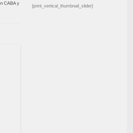
 en CABA y
[print_vertical_thumbnail_slider]