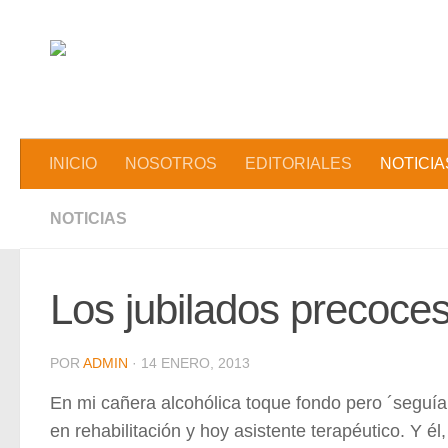
Saltar al contenido
INICIO
NOSOTROS
EDITORIALES
NOTICIA
NOTICIAS
Los jubilados precoce
POR
ADMIN
·
14 ENERO, 2013
En mi cañera alcohólica toque fondo pero ´seguía 
en rehabilitación y hoy asistente terapéutico. Y é