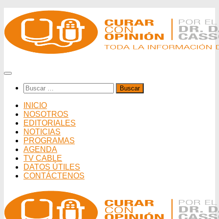
Saltar
al
contenido
Buscar:
INICIO
NOSOTROS
EDITORIALES
NOTICIAS
PROGRAMAS
AGENDA
TV CABLE
DATOS ÚTILES
CONTÁCTENOS