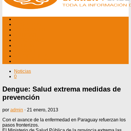
INICIO
NOSOTROS
EDITORIALES
NOTICIAS
PROGRAMAS
AGENDA
TV CABLE
DATOS ÚTILES
CONTÁCTENOS
Noticias
0
Dengue: Salud extrema medidas de
prevención
por
admin
·
21 enero, 2013
Con el avance de la enfermedad en Paraguay refuerzan los
pasos fronterizos.
El Ministerio de Salud Pública de la provincia extrema las