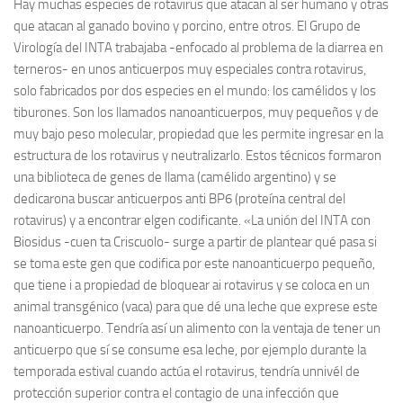
Hay muchas especies de rotavirus que atacan al ser humano y otras
que atacan al ganado bovino y porcino, entre otros. El Grupo de
Virología del INTA trabajaba -enfocado al problema de la diarrea en
terneros- en unos anticuerpos muy especiales contra rotavirus,
solo fabricados por dos especies en el mundo: los camélidos y los
tiburones. Son los llamados nanoanticuerpos, muy pequeños y de
muy bajo peso molecular, propiedad que les permite ingresar en la
estructura de los rotavirus y neutralizarlo. Estos técnicos formaron
una biblioteca de genes de llama (camélido argentino) y se
dedicarona buscar anticuerpos anti BP6 (proteína central del
rotavirus) y a encontrar elgen codificante. «La unión del INTA con
Biosidus -cuen ta Criscuolo- surge a partir de plantear qué pasa si
se toma este gen que codifica por este nanoanticuerpo pequeño,
que tiene i a propiedad de bloquear ai rotavirus y se coloca en un
animal transgénico (vaca) para que dé una leche que exprese este
nanoanticuerpo. Tendría así un alimento con la ventaja de tener un
anticuerpo que sí se consume esa leche, por ejemplo durante la
temporada estival cuando actúa el rotavirus, tendría unnivél de
protección superior contra el contagio de una infección que