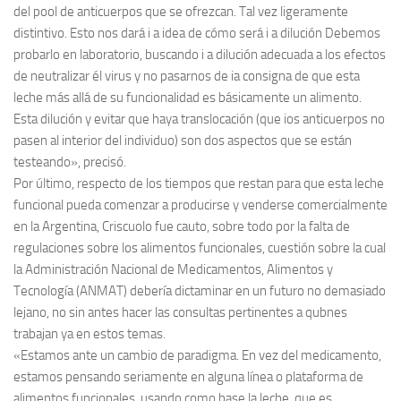
del pool de anticuerpos que se ofrezcan. Tal vez ligeramente
distintivo. Esto nos dará i a idea de cómo será i a dilución Debemos
probarlo en laboratorio, buscando i a dilución adecuada a los efectos
de neutralizar él virus y no pasarnos de ia consigna de que esta
leche más allá de su funcionalidad es básicamente un alimento.
Esta dilución y evitar que haya translocación (que ios anticuerpos no
pasen al interior del individuo) son dos aspectos que se están
testeando», precisó.
Por último, respecto de los tiempos que restan para que esta leche
funcional pueda comenzar a producirse y venderse comercialmente
en la Argentina, Criscuolo fue cauto, sobre todo por la falta de
regulaciones sobre los alimentos funcionales, cuestión sobre la cual
la Administración Nacional de Medicamentos, Alimentos y
Tecnología (ANMAT) debería dictaminar en un futuro no demasiado
lejano, no sin antes hacer las consultas pertinentes a qubnes
trabajan ya en estos temas.
«Estamos ante un cambio de paradigma. En vez del medicamento,
estamos pensando seriamente en alguna línea o plataforma de
alimentos funcionales, usando como base la leche, que es