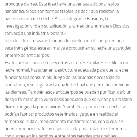
provoque diarrea. Esta idea tiene una ventaja adicional: estos
nanoanticuerpos son termoestables, es decir que resisten la
pasteurización de la leche. Así, ai integrarse Biosidus, la
investigación viró en su aplicación a la medicina humana y Biosidus
convocó a una industria lechera».
Introducido el rotavirus bloqueado porelnanoanticuerpo en una
vaca transgénica, este animal va a producir en su leche una cantidad
enorme de anticuerpos.
Esa leche funcional de ese y otros animales similares se diluirá con
leche normal, hasta tener la estructura adecuada para que la leche
funcional sea consumible, luego de las pruebas necesarias de
laboratorio, y se llegará así a una leche final que permitiría prevenir
las diarreas. También esos anticuerpos se pueden purificar, darb un
dosaje farmacéutico yuna dosis adecuada que servirían para tratarla
diarrea originada por rotavirus. Ytambién, a partir de esa leche se
podrían fabricar productos veterinarios, ya que en realidad al
ternero se le da el medicamento mediante leche, con lo cual se
puede producir una leche especializada para tratar a b s terneros
con diarrea en los tambos, entre otras terapias imaginables.