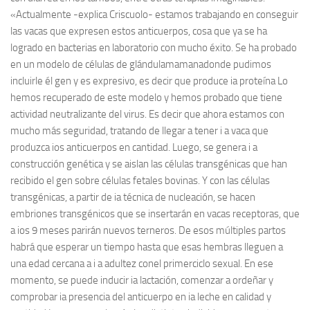
«Actualmente -explica Criscuolo- estamos trabajando en conseguir
las vacas que expresen estos anticuerpos, cosa que ya se ha
logrado en bacterias en laboratorio con mucho éxito. Se ha probado
en un modelo de células de glándulamamanadonde pudimos
incluirle él gen y es expresivo, es decir que produce ia proteína Lo
hemos recuperado de este modelo y hemos probado que tiene
actividad neutralizante del virus. Es decir que ahora estamos con
mucho más seguridad, tratando de llegar a tener i a vaca que
produzca ios anticuerpos en cantidad. Luego, se genera i a
construcción genética y se aislan las células transgénicas que han
recibido el gen sobre células fetales bovinas. Y con las células
transgénicas, a partir de ia técnica de nucleación, se hacen
embriones transgénicos que se insertarán en vacas receptoras, que
a ios 9 meses parirán nuevos terneros. De esos múltiples partos
habrá que esperar un tiempo hasta que esas hembras lleguen a
una edad cercana a i a adultez conel primerciclo sexual. En ese
momento, se puede inducir ia lactación, comenzar a ordeñar y
comprobar ia presencia del anticuerpo en ia leche en calidad y