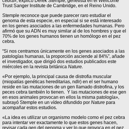
cebra», explicó Derek Stemple, genetista en el Wellcome
Trust Sanger Institute de Cambridge, en el Reino Unido.
Stemple reconoce que puede parecer raro estudiar el
genoma de esta especie, en especial si se está interesado
en los genes asociados a las enfermedades humanas. Pero
afirmó que su ADN es muy similar al de los hombres y que el
70% de los genes humanos tienen un homólogo en el pez
cebra.
“Si nos centramos únicamente en los genes asociados a las
patologías humanas, la proporción asciende al 84%”, añade
el investigador, que dirigió dos estudios publicados este
miércoles en la revista británica
Nature.
«Por ejemplo, la principal causa de distrofia muscular
(miopatías genéticas hereditarias, ndlr) en el ser humano
reside en las mutaciones de un gen llamado distrofina, y los
peces cebra también lo tienen. Y las mutaciones de ese gen
en esos animales provocan en ellos la misma patología»,
subrayó Stemple en un vídeo difundido por
Nature
para
acompañar estos estudios.
«La idea es utilizar un organismo modelo como el pez cebra
para intentar ver exactamente lo que estos genes hacen,
revisar cada gen del genoma y ver lo que provoca en el pez