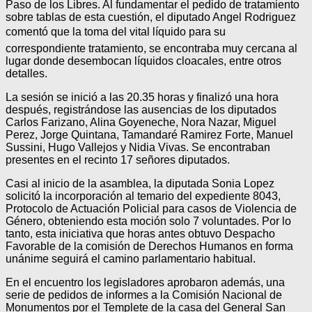
Paso de los Libres. Al fundamentar el pedido de tratamiento
sobre tablas de esta cuestión, el diputado Angel Rodriguez
comentó que la toma del vital líquido para su
correspondiente tratamiento, se encontraba muy cercana al
lugar donde desembocan líquidos cloacales, entre otros
detalles.
La sesión se inició a las 20.35 horas y finalizó una hora
después, registrándose las ausencias de los diputados
Carlos Farizano, Alina Goyeneche, Nora Nazar, Miguel
Perez, Jorge Quintana, Tamandaré Ramirez Forte, Manuel
Sussini, Hugo Vallejos y Nidia Vivas. Se encontraban
presentes en el recinto 17 señores diputados.
Casi al inicio de la asamblea, la diputada Sonia Lopez
solicitó la incorporación al temario del expediente 8043,
Protocolo de Actuación Policial para casos de Violencia de
Género, obteniendo esta moción solo 7 voluntades. Por lo
tanto, esta iniciativa que horas antes obtuvo Despacho
Favorable de la comisión de Derechos Humanos en forma
unánime seguirá el camino parlamentario habitual.
En el encuentro los legisladores aprobaron además, una
serie de pedidos de informes a la Comisión Nacional de
Monumentos por el Templete de la casa del General San