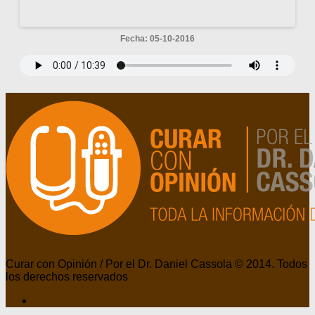
Fecha: 05-10-2016
Curar con Opinión / Por el Dr. Daniel Cassola © 2014. Todos
los derechos reservados