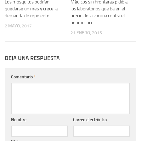
Los mosquitos podrían
0
Médicos sin Fronteras pidió a
0
quedarse un mes y crece la
los laboratorios que bajen el
demanda de repelente
precio de la vacuna contra el
neumococo
2 MAYO, 2017
21 ENERO, 2015
DEJA UNA RESPUESTA
Comentario
*
Nombre
Correo electrónico