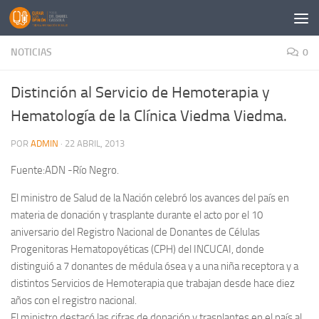
Saltar al contenido
NOTICIAS
0
Distinción al Servicio de Hemoterapia y
Hematología de la Clínica Viedma Viedma.
POR
ADMIN
·
22 ABRIL, 2013
Fuente:ADN -Río Negro.
El ministro de Salud de la Nación celebró los avances del país en
materia de donación y trasplante durante el acto por el 10
aniversario del Registro Nacional de Donantes de Células
Progenitoras Hematopoyéticas (CPH) del INCUCAI, donde
distinguió a 7 donantes de médula ósea y a una niña receptora y a
distintos Servicios de Hemoterapia que trabajan desde hace diez
años con el registro nacional.
El ministro destacó las cifras de donación y trasplantes en el país al