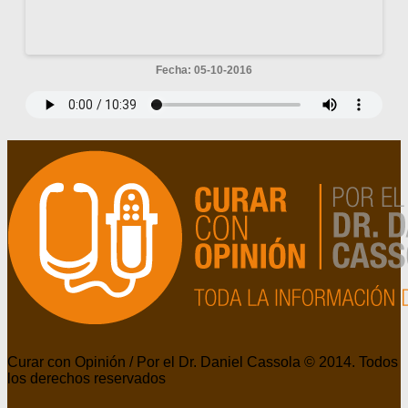
Fecha: 05-10-2016
Curar con Opinión / Por el Dr. Daniel Cassola © 2014. Todos
los derechos reservados