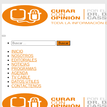
Saltar
al
contenido
Buscar:
INICIO
NOSOTROS
EDITORIALES
NOTICIAS
PROGRAMAS
AGENDA
TV CABLE
DATOS ÚTILES
CONTÁCTENOS