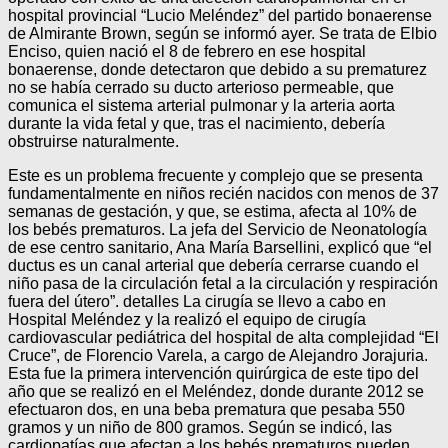
hospital provincial “Lucio Meléndez” del partido bonaerense
de Almirante Brown, según se informó ayer. Se trata de Elbio
Enciso, quien nació el 8 de febrero en ese hospital
bonaerense, donde detectaron que debido a su prematurez
no se había cerrado su ducto arterioso permeable, que
comunica el sistema arterial pulmonar y la arteria aorta
durante la vida fetal y que, tras el nacimiento, debería
obstruirse naturalmente.
Este es un problema frecuente y complejo que se presenta
fundamentalmente en niños recién nacidos con menos de 37
semanas de gestación, y que, se estima, afecta al 10% de
los bebés prematuros. La jefa del Servicio de Neonatología
de ese centro sanitario, Ana María Barsellini, explicó que “el
ductus es un canal arterial que debería cerrarse cuando el
niño pasa de la circulación fetal a la circulación y respiración
fuera del útero”. detalles La cirugía se llevo a cabo en
Hospital Meléndez y la realizó el equipo de cirugía
cardiovascular pediátrica del hospital de alta complejidad “El
Cruce”, de Florencio Varela, a cargo de Alejandro Jorajuria.
Esta fue la primera intervención quirúrgica de este tipo del
año que se realizó en el Meléndez, donde durante 2012 se
efectuaron dos, en una beba prematura que pesaba 550
gramos y un niño de 800 gramos. Según se indicó, las
cardiopatías que afectan a los bebés prematuros pueden