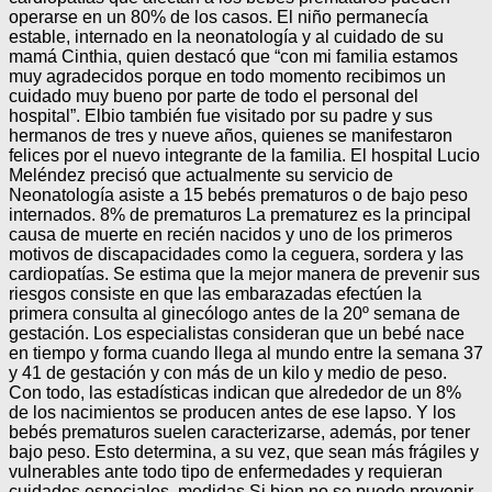
operarse en un 80% de los casos. El niño permanecía
estable, internado en la neonatología y al cuidado de su
mamá Cinthia, quien destacó que “con mi familia estamos
muy agradecidos porque en todo momento recibimos un
cuidado muy bueno por parte de todo el personal del
hospital”. Elbio también fue visitado por su padre y sus
hermanos de tres y nueve años, quienes se manifestaron
felices por el nuevo integrante de la familia. El hospital Lucio
Meléndez precisó que actualmente su servicio de
Neonatología asiste a 15 bebés prematuros o de bajo peso
internados. 8% de prematuros La prematurez es la principal
causa de muerte en recién nacidos y uno de los primeros
motivos de discapacidades como la ceguera, sordera y las
cardiopatías. Se estima que la mejor manera de prevenir sus
riesgos consiste en que las embarazadas efectúen la
primera consulta al ginecólogo antes de la 20º semana de
gestación. Los especialistas consideran que un bebé nace
en tiempo y forma cuando llega al mundo entre la semana 37
y 41 de gestación y con más de un kilo y medio de peso.
Con todo, las estadísticas indican que alrededor de un 8%
de los nacimientos se producen antes de ese lapso. Y los
bebés prematuros suelen caracterizarse, además, por tener
bajo peso. Esto determina, a su vez, que sean más frágiles y
vulnerables ante todo tipo de enfermedades y requieran
cuidados especiales. medidas Si bien no se puede prevenir