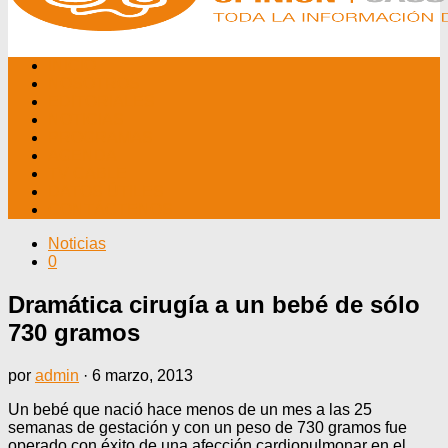
INICIO
NOSOTROS
EDITORIALES
NOTICIAS
PROGRAMAS
AGENDA
TV CABLE
DATOS ÚTILES
CONTÁCTENOS
Noticias
0
Dramática cirugía a un bebé de sólo
730 gramos
por
admin
·
6 marzo, 2013
Un bebé que nació hace menos de un mes a las 25
semanas de gestación y con un peso de 730 gramos fue
operado con éxito de una afección cardiopulmonar en el