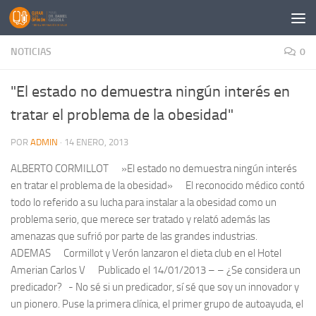
Saltar al contenido
NOTICIAS
0
"El estado no demuestra ningún interés en
tratar el problema de la obesidad"
POR
ADMIN
·
14 ENERO, 2013
ALBERTO CORMILLOT »El estado no demuestra ningún interés
en tratar el problema de la obesidad» El reconocido médico contó
todo lo referido a su lucha para instalar a la obesidad como un
problema serio, que merece ser tratado y relató además las
amenazas que sufrió por parte de las grandes industrias.
ADEMAS Cormillot y Verón lanzaron el dieta club en el Hotel
Amerian Carlos V Publicado el 14/01/2013 – – ¿Se considera un
predicador? - No sé si un predicador, sí sé que soy un innovador y
un pionero. Puse la primera clínica, el primer grupo de autoayuda, el